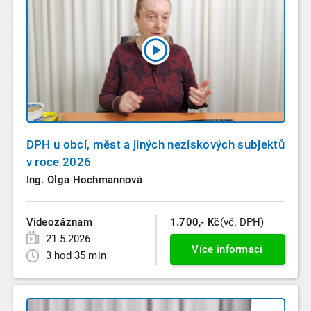
DPH u obcí, měst a jiných neziskových subjektů
v roce 2026
Ing. Olga Hochmannová
Videozáznam
1.700,- Kč
(vč. DPH)
21.5.2026
Více informací
3 hod 35 min