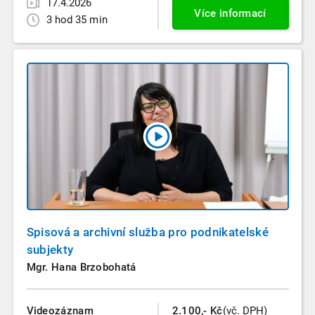
17.4.2026
Více informací
3 hod 35 min
Spisová a archivní služba pro podnikatelské
subjekty
Mgr. Hana Brzobohatá
Videozáznam
2.100,- Kč
(vč. DPH)