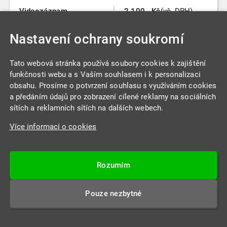
Videozáznam
2.100,- Kč
(vč. DPH)
27.3.2026
Více informací
3 hod 50 min
Nastavení ochrany soukromí
Tato webová stránka používá soubory cookies k zajištění
funkčnosti webu a s Vaším souhlasem i k personalizaci
obsahu. Prosíme o potvrzení souhlasu s využíváním cookies
a předáním údajů pro zobrazení cílené reklamy na sociálních
sítích a reklamních sítích na dalších webech.
Více informací o cookies
Rozumím
Daňově uznatelné a neuznatelné náklady
Pouze nezbytné
Ing. Jiří Klíma