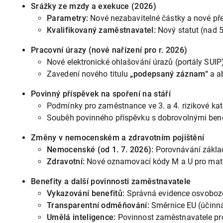
Srážky ze mzdy a exekuce (2026)
Parametry:
Nové nezabavitelné částky a nové př
Kvalifikovaný zaměstnavatel:
Nový statut (nad 5
Pracovní úrazy (nové nařízení pro r. 2026)
Nové elektronické ohlašování úrazů (portály SUIP
Zavedení nového titulu
„podepsaný záznam“
a ab
Povinný příspěvek na spoření na stáří
Podmínky pro zaměstnance ve 3. a 4. rizikové kat
Souběh povinného příspěvku s dobrovolnými benef
Změny v nemocenském a zdravotním pojištění
Nemocenské (od 1. 7. 2026):
Porovnávání základ
Zdravotní:
Nové oznamovací kódy M a U pro mateřsk
Benefity a další povinnosti zaměstnavatele
Vykazování benefitů:
Správná evidence osvobozen
Transparentní odměňování:
Směrnice EU (účinná 
Umělá inteligence:
Povinnost zaměstnavatele proš