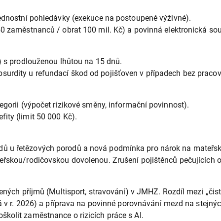
ednostní pohledávky (exekuce na postoupené výživné).
0 zaměstnanců / obrat 100 mil. Kč) a povinná elektronická so
) s prodlouženou lhůtou na 15 dnů.
surdity u refundací škod od pojišťoven v případech bez praco
egorii (výpočet rizikové směny, informační povinnost).
ity (limit 50 000 Kč).
ů u řetězových porodů a nová podmínka pro nárok na mateřskou
ou/rodičovskou dovolenou. Zrušení pojištěnců pečujících o 2 dě
ých příjmů (Multisport, stravování) v JMHZ. Rozdíl mezi „čis
v r. 2026) a příprava na povinné porovnávání mezd na stejných
kolit zaměstnance o rizicích práce s AI.