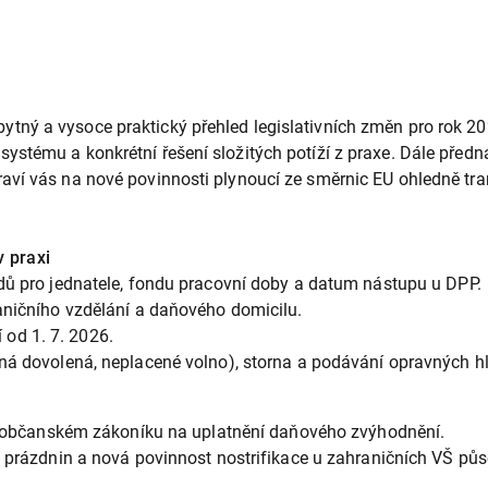
tný a vysoce praktický přehled legislativních změn pro rok 2
stému a konkrétní řešení složitých potíží z praxe. Dále předná
raví vás na nové povinnosti plynoucí ze směrnic EU ohledně t
 praxi
dů pro jednatele, fondu pracovní doby a datum nástupu u DPP.
aničního vzdělání a daňového domicilu.
 od 1. 7. 2026.
aná dovolená, neplacené volno), storna a podávání opravných hl
v občanském zákoníku na uplatnění daňového zvýhodnění.
 prázdnin a nová povinnost nostrifikace u zahraničních VŠ půs