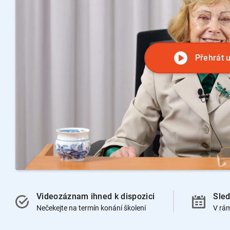
Přehrát 
Videozáznam ihned k dispozici
Sled
Nečekejte na termín konání školení
V rá