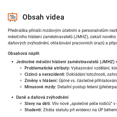
Obsah videa
Přednáška přináší mzdovým účetním a personalistům nezby
měsíčního hlášení zaměstnavatelů (JMHZ), úskalí nového sy
daňových zvýhodnění, ohlašování pracovních úrazů a přip
Obsahová náplň
:
Jednotné měsíční hlášení zaměstnavatelů (JMHZ) v
Problematické atributy:
Vykazování vzdělání, kó
Cizinci a nerezidenti:
Dokládání totožnosti, zahr
Změny v hlášení:
Úplné vs. částečné přihlašování
Minusové mzdy:
Detailní postup řešení (přečerp
Daně a daňová zvýhodnění
Slevy na děti:
Vliv nové „společné péče rodičů“ 
Studenti:
Ztráta statutu při evidenci na ÚP během