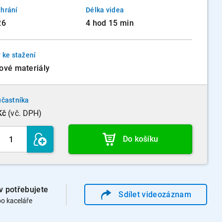
hrání
Délka videa
26
4 hod 15 min
 ke stažení
ové materiály
účastníka
Kč
(vč. DPH)
Do košíku
v potřebujete
Sdílet
video
záznam
o kaceláře