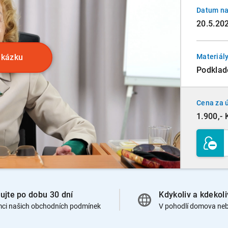
Datum na
20.5.20
ukázku
Materiály
Podklad
Cena za 
1.900,- 
ujte po dobu 30 dní
Kdykoliv a kdekoli
mci našich obchodních podmínek
V pohodlí domova neb