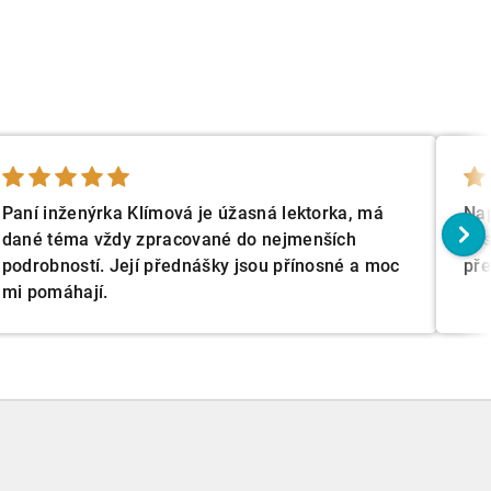
Paní inženýrka Klímová je úžasná lektorka, má
Nap
dané téma vždy zpracované do nejmenších
je 
podrobností. Její přednášky jsou přínosné a moc
pře
mi pomáhají.