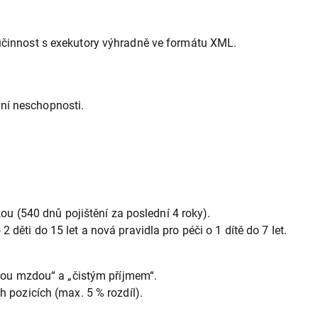
učinnost s exekutory výhradně ve formátu XML.
vní neschopnosti.
 (540 dnů pojištění za poslední 4 roky).
ti do 15 let a nová pravidla pro péči o 1 dítě do 7 let.
tou mzdou“ a „čistým příjmem“.
 pozicích (max. 5 % rozdíl).