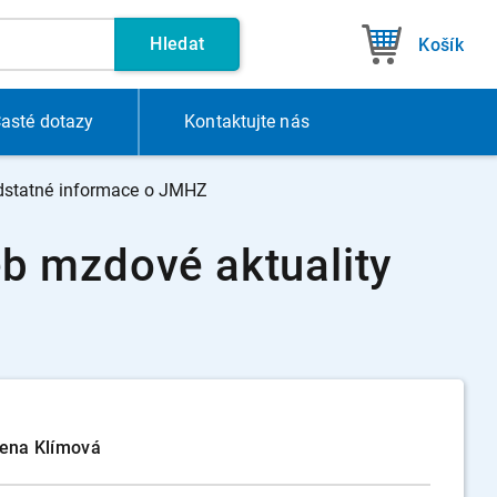
Hledat
Košík
asté dotazy
Kontakt
ujte nás
odstatné informace o JMHZ
b mzdové aktuality
žena Klímová