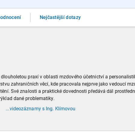
odnocení
Nejčastější dotazy
dlouholetou praxí v oblasti mzdového účetnictví a personalist
rstvu zahraničních věcí, kde pracovala nejprve jako vedoucí mz
ění. Své znalosti a praktické dovednosti předává dál prostředn
výklad dané problematiky.
...videozáznamy
s Ing. Klímovou