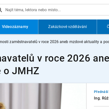
Videozáznamy
Zakázkové vzdělávání
Č
nosti zaměstnavatelů v roce 2026 aneb mzdové aktuality a p
avatelů v roce 2026 ane
e o JMHZ
Přednáší
Ing. Rů