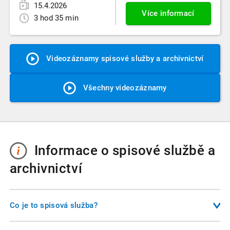
15.4.2026
Více informací
3 hod 35 min
Videozáznamy spisové služby a archivnictví
Všechny videozáznamy
Informace o spisové službě a
archivnictví
Co je to spisová služba?
Spisová služba je komplexní soubor činností, které zajišťují