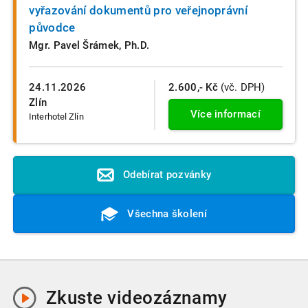
vyřazování dokumentů pro veřejnoprávní
původce
Mgr. Pavel Šrámek, Ph.D.
24.11.2026
2.600,- Kč
(vč. DPH)
Zlín
Více informací
Interhotel Zlín
Odebírat pozvánky
Všechna školení
Zkuste
videozáznamy