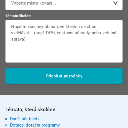
Vyberte místa konání...
Témata školení
Odebírat pozvánky
Témata, která školíme
Daně, účetnictví
Dotace, dotační programy