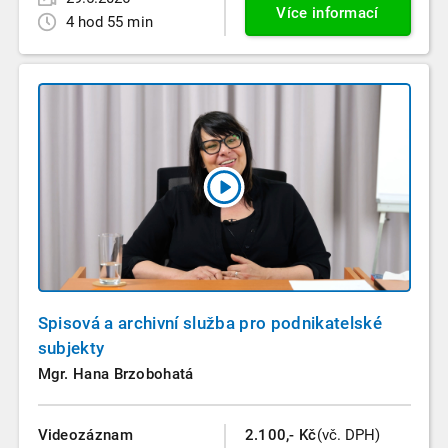
Více informací
4 hod 55 min
Spisová a archivní služba pro podnikatelské
subjekty
Mgr. Hana Brzobohatá
Videozáznam
2.100,- Kč
(vč. DPH)