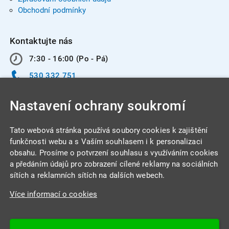
Obchodní podmínky
Kontaktujte nás
7:30 - 16:00 (Po - Pá)
530 332 751
info@integracentrum.cz
Nastavení ochrany soukromí
Odběr pozvánek
na email
Tato webová stránka používá soubory cookies k zajištění
funkčnosti webu a s Vaším souhlasem i k personalizaci
obsahu. Prosíme o potvrzení souhlasu s využíváním cookies
INTEGRA CENTRUM s.r.o.
a předáním údajů pro zobrazení cílené reklamy na sociálních
Jabloňová 662/7
sítích a reklamních sítích na dalších webech.
621 00 Brno
Více informací o cookies
IČ: 26234203
DIČ: CZ26234203