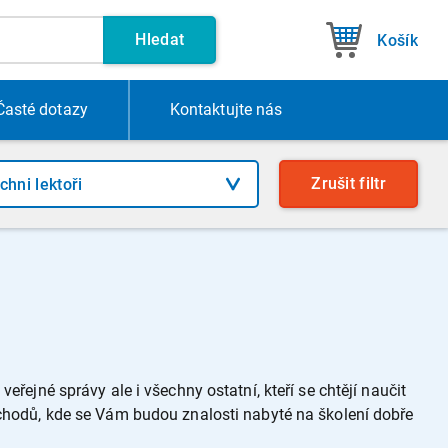
Hledat
Košík
Časté dotazy
Kontakt
ujte nás
Zrušit
filtr
eřejné správy ale i všechny ostatní, kteří se chtějí naučit
bchodů, kde se Vám budou znalosti nabyté na školení dobře