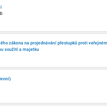
í
D.
vého zákona na projednávání přestupků proti veřejné
u soužití a majetku
enní)