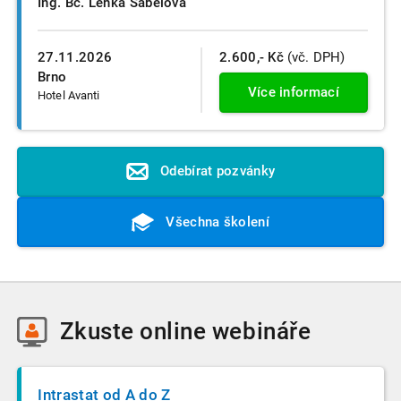
Ing. Bc. Lenka Sabelová
27.11.2026
2.600,- Kč
(vč. DPH)
Brno
Více informací
Hotel Avanti
Odebírat pozvánky
Všechna školení
Zkuste
online webináře
Intrastat od A do Z