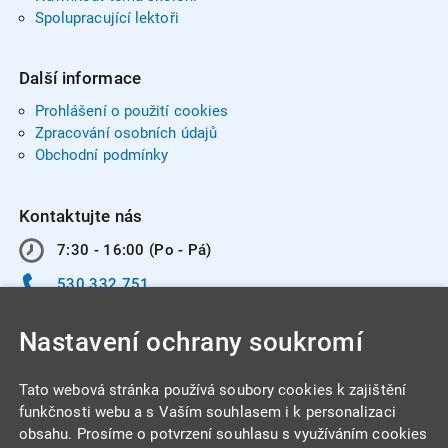
Spolupracující lektoři
Další informace
Prohlášení o použití cookies
Zpracování osobních údajů
Obchodní podmínky
Kontaktujte nás
7:30 - 16:00 (Po - Pá)
530 332 751
info@integracentrum.cz
Nastavení ochrany soukromí
Odběr pozvánek
na email
Tato webová stránka používá soubory cookies k zajištění
funkčnosti webu a s Vaším souhlasem i k personalizaci
obsahu. Prosíme o potvrzení souhlasu s využíváním cookies