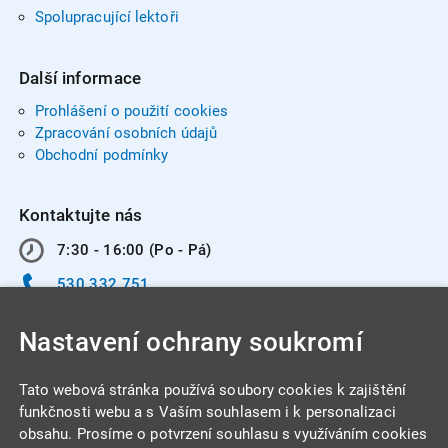
Spolupracující lektoři
Další informace
Prohlášení o použití cookies
Zpracování osobních údajů
Obchodní podmínky
Kontaktujte nás
7:30 - 16:00 (Po - Pá)
530 332 751
info@integracentrum.cz
Nastavení ochrany soukromí
Odběr pozvánek
na email
Tato webová stránka používá soubory cookies k zajištění
funkčnosti webu a s Vaším souhlasem i k personalizaci
obsahu. Prosíme o potvrzení souhlasu s využíváním cookies