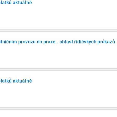
latků aktuálně
ilničním provozu do praxe - oblast řidičských průkazů
latků aktuálně