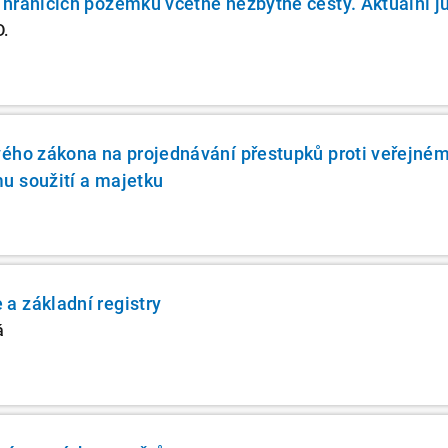
hranicích pozemků včetně nezbytné cesty. Aktuální ju
D.
vého zákona na projednávání přestupků proti veřejné
u soužití a majetku
a základní registry
á