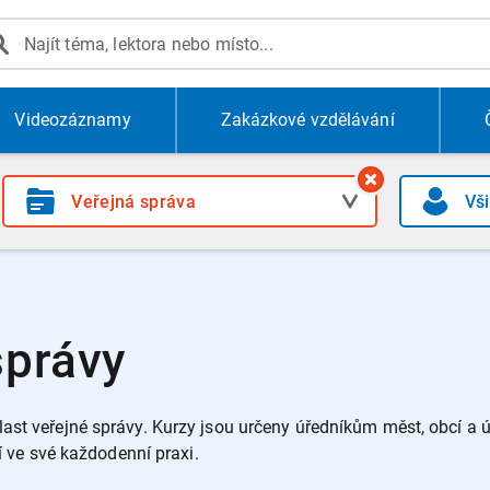
Videozáznamy
Zakázkové vzdělávání
správy
ast veřejné správy.
Kurzy jsou určeny úředníkům měst, obcí a
jí ve své každodenní praxi.