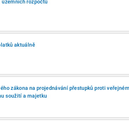
a územních rozpočtů
latků aktuálně
vého zákona na projednávání přestupků proti veřejné
u soužití a majetku