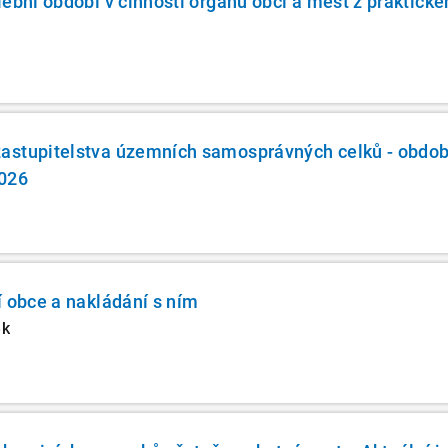
lební období v činnosti orgánů obcí a měst z praktick
A
astupitelstva územních samosprávných celků - obdob
2026
í obce a nakládání s ním
ek