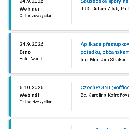
24.9.2026
Sousedské spory na 
Webinář
JUDr. Adam Zítek, Ph.
Online živé vysílání
24.9.2026
Aplikace přestupko
Brno
pořádku, občanském
Hotel Avanti
Ing. Mgr. Jan Strakoš
6.10.2026
CzechPOINT@office 
Webinář
Bc. Karolína Kofroňov
Online živé vysílání