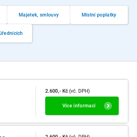
Majetek, smlouvy
Místní poplatky
úřednících
2.600,- Kč
(vč. DPH)
Více informací
2.600,- Kč
(vč. DPH)