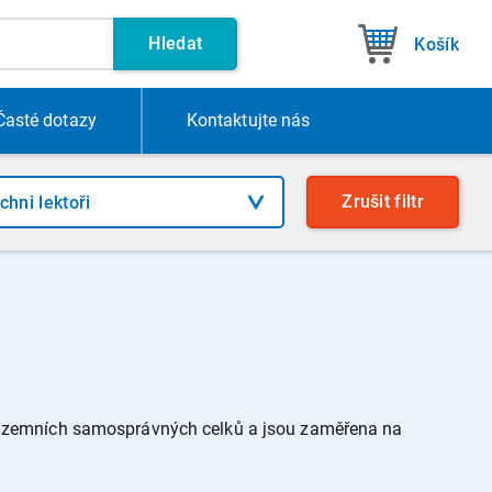
Hledat
Košík
Časté dotazy
Kontakt
ujte nás
Zrušit
filtr
 územních samosprávných celků a jsou zaměřena na