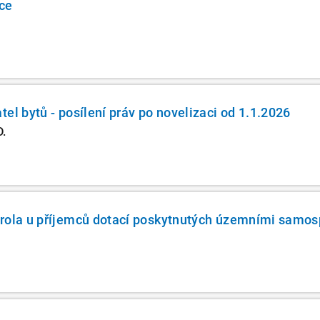
ce
el bytů - posílení práv po novelizaci od 1.1.2026
D.
trola u příjemců dotací poskytnutých územními samo