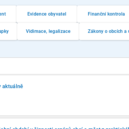
ent
Evidence obyvatel
Finanční kontrola
upky
Vidimace, legalizace
Zákony o obcích a 
y aktuálně
á