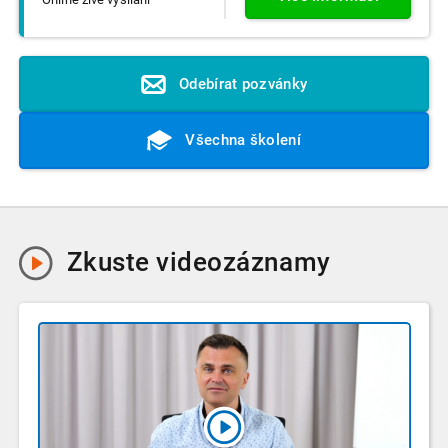
Odebírat pozvánky
Všechna školení
Zkuste
videozáznamy