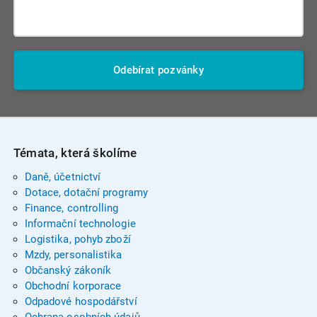
Odebírat pozvánky
Témata, která školíme
Daně, účetnictví
Dotace, dotační programy
Finance, controlling
Informační technologie
Logistika, pohyb zboží
Mzdy, personalistika
Občanský zákoník
Obchodní korporace
Odpadové hospodářství
Ochrana osobních údajů