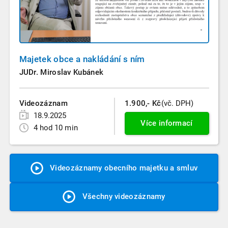
Majetek obce a nakládání s ním
JUDr. Miroslav Kubánek
Videozáznam
1.900,- Kč
(vč. DPH)
18.9.2025
Více informací
4 hod 10 min
Videozáznamy obecního majetku a smluv
Všechny videozáznamy