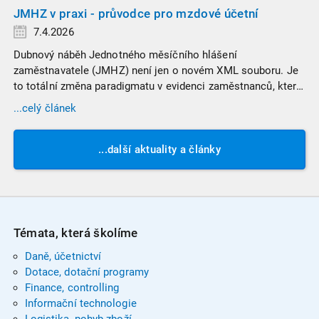
JMHZ v praxi - průvodce pro mzdové účetní
7.4.2026
Dubnový náběh Jednotného měsíčního hlášení
zaměstnavatele (JMHZ) není jen o novém XML souboru. Je
to totální změna paradigmatu v evidenci zaměstnanců, která
propojuje sociální správu, finanční úřady a úřady práce do
...celý článek
jednoho nekompromisního celku
...další aktuality a články
Témata, která školíme
Daně, účetnictví
Dotace, dotační programy
Finance, controlling
Informační technologie