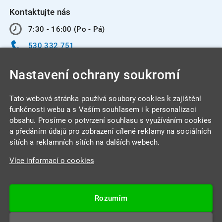
Kontaktujte nás
7:30 - 16:00 (Po - Pá)
530 332 751
info@integracentrum.cz
Nastavení ochrany soukromí
Odběr pozvánek
na email
Tato webová stránka používá soubory cookies k zajištění
funkčnosti webu a s Vaším souhlasem i k personalizaci
obsahu. Prosíme o potvrzení souhlasu s využíváním cookies
INTEGRA CENTRUM s.r.o.
a předáním údajů pro zobrazení cílené reklamy na sociálních
Jabloňová 662/7
sítích a reklamních sítích na dalších webech.
621 00 Brno
Více informací o cookies
IČ: 26234203
DIČ: CZ26234203
Rozumím
Datová schránka: 4beca6d