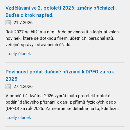
Vzdělávání ve 2. pololetí 2026: změny přicházejí.
Buďte o krok napřed.
21.7.2026
Rok 2027 se blíží a s ním i řada povinností a legislativních
novinek, které se dotknou firem, účetních, personalistů,
veřejné správy i stavebních úřadů.
Elektronická spisová služba. Transparentní odměňování.
...celý článek
Změny ve stavebním zákoně. Nová pravidla DPH nebo
problematika dorovnávacích daní.
Povinnost podat daňové přiznání k DPFO za rok
2025
27.4.2026
V pondělí 4. května 2026 vyprší lhůta pro elektronické
podání daňového přiznání k dani z příjmů fyzických osob
(DPFO) za rok 2025. Zaměříme se detailně na to, kde leží
hranice povinnosti přiznání podat, jaké jsou nejčastější
...celý článek
chytáky v soubězích příjmů a na co si dát v roce 2026
obzvlášť pozor.