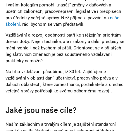
i vašim kolegům pomohli „nasát“ změny v daňových a
účetních zákonech, pracovněprávní legislativě i předpisech
pro úředníky veřejné správy. Než přijmete pozvání na
naše
školení
, rádi bychom se vám představili.
Vzdělávání a rozvoj osobnosti patří ke stěžejním prioritám
dnešní doby. Nejen technika, ale i zákony a další předpisy se
mění rychleji, než bychom si přáli. Orientovat se v přijatých
legislativních změnách je bez soustavného vzdělávání
prakticky nemožné.
Na trhu vzdělávání působíme již 30 let. Zajišťujeme
vzdělávání v oblasti daní, účetnictví, pracovního práva a v
dalších oblastech, které zaměstnanci, podnikatelé a úředníci
veřejné správy potřebují ke svému odbornému rozvoji.
Jaké jsou naše cíle?
Naším základním a trvalým cílem je zajištění standardní
vysoké kvality školení a současně i vytvoření přátelské