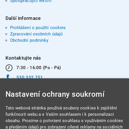
Spolupracující lektoři
Další informace
Prohlášení o použití cookies
Zpracování osobních údajů
Obchodní podmínky
Kontaktujte nás
7:30 - 16:00 (Po - Pá)
530 332 751
info@integracentrum.cz
Nastavení ochrany soukromí
Odběr pozvánek
na email
Tato webová stránka používá soubory cookies k zajištění
funkčnosti webu a s Vaším souhlasem i k personalizaci
obsahu. Prosíme o potvrzení souhlasu s využíváním cookies
INTEGRA CENTRUM s.r.o.
a předáním údajů pro zobrazení cílené reklamy na sociálních