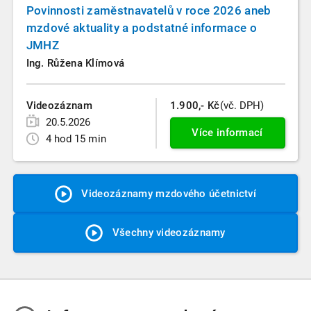
Povinnosti zaměstnavatelů v roce 2026 aneb
mzdové aktuality a podstatné informace o
JMHZ
Ing. Růžena Klímová
Videozáznam
1.900,- Kč
(vč. DPH)
20.5.2026
Více informací
4 hod 15 min
Videozáznamy mzdového účetnictví
Všechny videozáznamy