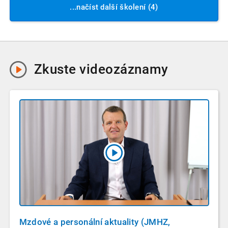
...načíst další školení (4)
Zkuste
videozáznamy
Mzdové a personální aktuality (JMHZ,