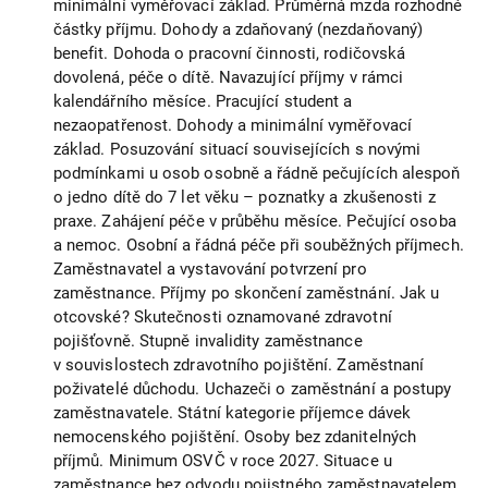
minimální vyměřovací základ. Průměrná mzda rozhodné
částky příjmu. Dohody a zdaňovaný (nezdaňovaný)
benefit. Dohoda o pracovní činnosti, rodičovská
dovolená, péče o dítě. Navazující příjmy v rámci
kalendářního měsíce. Pracující student a
nezaopatřenost. Dohody a minimální vyměřovací
základ. Posuzování situací souvisejících s novými
podmínkami u osob osobně a řádně pečujících alespoň
o jedno dítě do 7 let věku – poznatky a zkušenosti z
praxe. Zahájení péče v průběhu měsíce. Pečující osoba
a nemoc. Osobní a řádná péče při souběžných příjmech.
Zaměstnavatel a vystavování potvrzení pro
zaměstnance. Příjmy po skončení zaměstnání. Jak u
otcovské? Skutečnosti oznamované zdravotní
pojišťovně. Stupně invalidity zaměstnance
v souvislostech zdravotního pojištění. Zaměstnaní
poživatelé důchodu. Uchazeči o zaměstnání a postupy
zaměstnavatele. Státní kategorie příjemce dávek
nemocenského pojištění. Osoby bez zdanitelných
příjmů. Minimum OSVČ v roce 2027. Situace u
zaměstnance bez odvodu pojistného zaměstnavatelem.