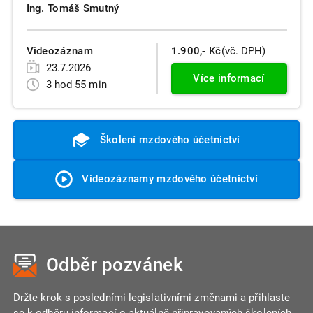
Ing. Tomáš Smutný
Videozáznam
1.900,- Kč
(vč. DPH)
23.7.2026
Více informací
3 hod 55 min
Školení mzdového účetnictví
Videozáznamy mzdového účetnictví
Odběr pozvánek
Držte krok s posledními legislativními změnami a přihlaste