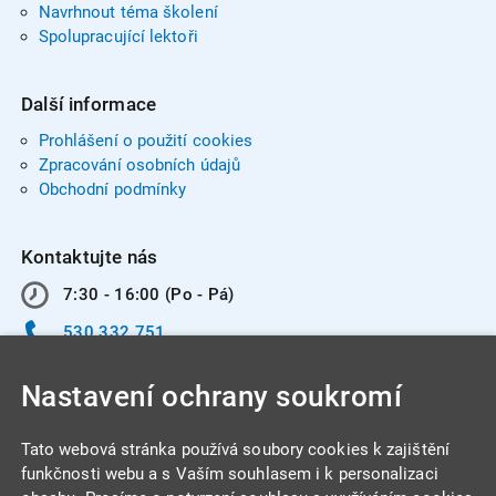
Navrhnout téma školení
Spolupracující lektoři
Další informace
Prohlášení o použití cookies
Zpracování osobních údajů
Obchodní podmínky
Kontaktujte nás
7:30 - 16:00 (Po - Pá)
530 332 751
info@integracentrum.cz
Nastavení ochrany soukromí
Odběr pozvánek
na email
Tato webová stránka používá soubory cookies k zajištění
funkčnosti webu a s Vaším souhlasem i k personalizaci