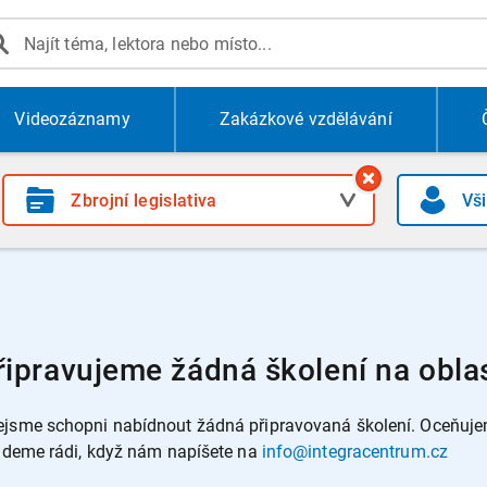
Videozáznamy
Zakázkové vzdělávání
ipravujeme žádná školení na oblast
jsme schopni nabídnout žádná připravovaná školení. Oceňujeme
budeme rádi, když nám napíšete na
info@integracentrum.cz