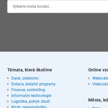
Vyberte místa konání...
Témata, která školíme
Online vz
Daně, účetnictví
Webinář
Dotace, dotační programy
Videozá
Finance, controlling
Informační technologie
Města, kd
Logistika, pohyb zboží
Mzdy, personalistika