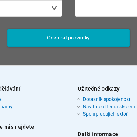
Odebírat pozvánky
dělávání
Užitečné odkazy
e
Dotazník spokojenosti
znamy
Navrhnout téma školení
Spolupracující lektoři
e nás najdete
Další informace