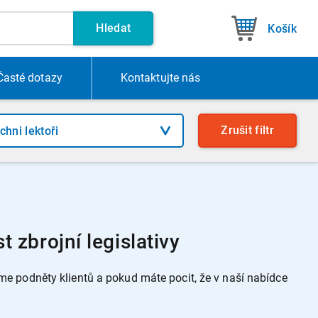
Hledat
Košík
Časté dotazy
Kontakt
ujte nás
Zrušit
filtr
 zbrojní legislativy
 podněty klientů a pokud máte pocit, že v naší nabídce