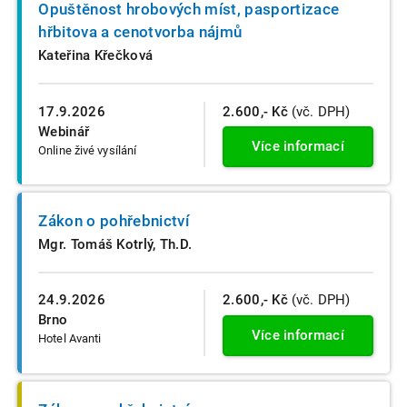
Opuštěnost hrobových míst, pasportizace
hřbitova a cenotvorba nájmů
Kateřina Křečková
17.9.2026
2.600,- Kč
(vč. DPH)
Webinář
Více informací
Online živé vysílání
Zákon o pohřebnictví
Mgr. Tomáš Kotrlý, Th.D.
24.9.2026
2.600,- Kč
(vč. DPH)
Brno
Více informací
Hotel Avanti