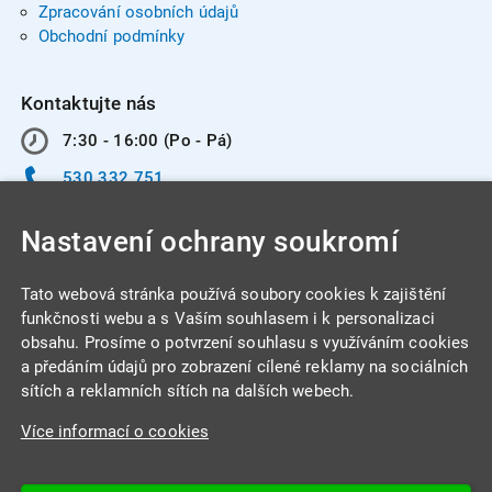
Zpracování osobních údajů
Obchodní podmínky
Kontaktujte nás
7:30 - 16:00 (Po - Pá)
530 332 751
info@integracentrum.cz
Nastavení ochrany soukromí
Odběr pozvánek
na email
Tato webová stránka používá soubory cookies k zajištění
funkčnosti webu a s Vaším souhlasem i k personalizaci
obsahu. Prosíme o potvrzení souhlasu s využíváním cookies
INTEGRA CENTRUM s.r.o.
a předáním údajů pro zobrazení cílené reklamy na sociálních
Jabloňová 662/7
sítích a reklamních sítích na dalších webech.
621 00 Brno
Více informací o cookies
IČ: 26234203
DIČ: CZ26234203