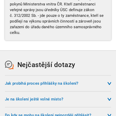
pokynů Ministerstva vnitra ČR. Kteří zaměstnanci
veřejné správy jsou úředníky ÚSC definuje zákon
č. 312/2002 Sb. - jde pouze o ty zaměstnance, kteří se
podílejí na výkonu správních činností a zároveň jsou
zařazeni do úřadu daného územního samosprávného
celku.
Nejčastější dotazy
Jak probíhá proces přihlášky na školení?
Pokud máte zájem o některé z nabízených školení,
nejsnadnější cestou, jak se přihlásit, je vyplnit objednávku
Je na školení ještě volné místo?
na našich webových stránkách. Pro vyplnění přihlášky
Na všech termínech, které jsou zveřejněny na našich
potřebujete znát své fakturační údaje, emailovou adresu a
webových stránkách, a na které se jde přihlásit, je volné
Do kdy se mohu na školení nejpozději přihlásit?
telefonní číslo, na kterém Vás můžeme v případě potřeby