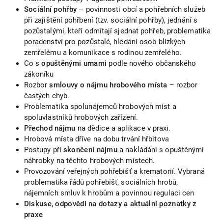
Sociální pohřby
– povinnosti obcí a pohřebních služeb
při zajištění pohřbení (tzv. sociální pohřby), jednání s
pozůstalými, kteří odmítají sjednat pohřeb, problematika
poradenství pro pozůstalé, hledání osob blízkých
zemřelému a komunikace s rodinou zemřelého.
Co s
opuštěnými urnami
podle nového občanského
zákoníku
Rozbor
smlouvy o nájmu hrobového místa
– rozbor
častých chyb.
Problematika spolunájemců hrobových míst a
spoluvlastníků hrobových zařízení.
Přechod nájmu
na dědice a aplikace v praxi.
Hrobová místa dříve na dobu trvání hřbitova
Postupy při
skončení nájmu
a nakládáni s opuštěnými
náhrobky na těchto hrobových místech.
Provozování veřejných pohřebišť a krematorií. Vybraná
problematika řádů pohřebišť, sociálních hrobů,
nájemních smluv k hrobům a povinnou regulaci cen
Diskuse, odpovědi na dotazy a aktuální poznatky z
praxe