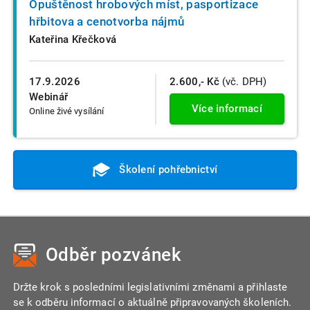
Opuštěnost hrobových míst, pasportizace
hřbitova a cenotvorba nájmů
Kateřina Křečková
17.9.2026
2.600,- Kč
(vč. DPH)
Webinář
Více informací
Online živé vysílání
Školení pohřebnictví
Odběr pozvánek
Držte krok s posledními legislativními změnami a přihlaste
se k odběru informací o aktuálně připravovaných školeních.