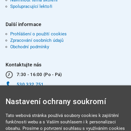
Navrhnout téma školení
Spolupracující lektoři
Další informace
Prohlášení o použití cookies
Zpracování osobních údajů
Obchodní podmínky
Kontaktujte nás
7:30 - 16:00 (Po - Pá)
530 332 751
info@integracentrum.cz
Nastavení ochrany soukromí
Odběr pozvánek
na email
Tato webová stránka používá soubory cookies k zajištění
funkčnosti webu a s Vaším souhlasem i k personalizaci
obsahu. Prosíme o potvrzení souhlasu s využíváním cookies