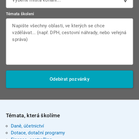
Vyberte místa konání...
Témata školení
Odebírat pozvánky
Témata, která školíme
Daně, účetnictví
Dotace, dotační programy