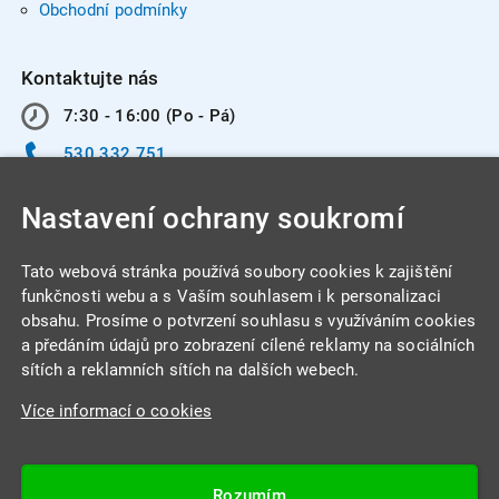
Obchodní podmínky
Kontaktujte nás
7:30 - 16:00 (Po - Pá)
530 332 751
info@integracentrum.cz
Nastavení ochrany soukromí
Odběr pozvánek
na email
Tato webová stránka používá soubory cookies k zajištění
funkčnosti webu a s Vaším souhlasem i k personalizaci
obsahu. Prosíme o potvrzení souhlasu s využíváním cookies
INTEGRA CENTRUM s.r.o.
a předáním údajů pro zobrazení cílené reklamy na sociálních
Jabloňová 662/7
sítích a reklamních sítích na dalších webech.
621 00 Brno
Více informací o cookies
IČ: 26234203
DIČ: CZ26234203
Rozumím
Datová schránka: 4beca6d