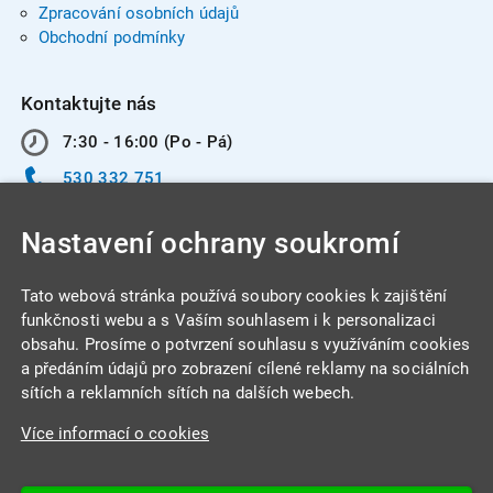
Zpracování osobních údajů
Obchodní podmínky
Kontaktujte nás
7:30 - 16:00 (Po - Pá)
530 332 751
info@integracentrum.cz
Nastavení ochrany soukromí
Odběr pozvánek
na email
Tato webová stránka používá soubory cookies k zajištění
funkčnosti webu a s Vaším souhlasem i k personalizaci
obsahu. Prosíme o potvrzení souhlasu s využíváním cookies
INTEGRA CENTRUM s.r.o.
a předáním údajů pro zobrazení cílené reklamy na sociálních
Jabloňová 662/7
sítích a reklamních sítích na dalších webech.
621 00 Brno
Více informací o cookies
IČ: 26234203
DIČ: CZ26234203