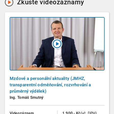
Zkuste
videozáznamy
Mzdové a personální aktuality (JMHZ,
transparentní odměňování, rozvrhování a
průměrný výdělek)
Ing. Tomáš Smutný
Videozáznam
1.900,- Kč
(vč. DPH)