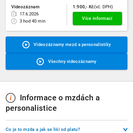
Videozáznam
1.900,- Kč
(vč. DPH)
17.6.2026
Více informací
3 hod 40 min
Videozáznamy mezd a personalistiky
Všechny videozáznamy
Informace o mzdách a
personalistice
Co je to mzda a jak se liší od platu?