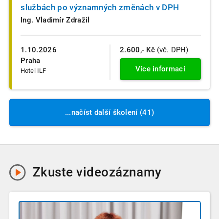
službách po významných změnách v DPH
Ing. Vladimír Zdražil
1.10.2026
2.600,- Kč
(vč. DPH)
Praha
Více informací
Hotel ILF
...načíst další školení (41)
Zkuste
videozáznamy