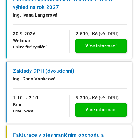
výhled na rok 2027
Ing. Ivana Langerová
30.9.2026
2.600,- Kč
(vč. DPH)
Webinář
Více informací
Online živé vysílání
Základy DPH (dvoudenní)
Ing. Dana Vankeová
1.10. - 2.10.
5.200,- Kč
(vč. DPH)
Brno
Více informací
Hotel Avanti
Fakturace v přeshraničním obchodu a