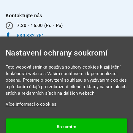
Kontaktujte nás
7:30 - 16:00 (Po - Pá)
530 332 751
info@integracentrum.cz
Nastavení ochrany soukromí
Odběr pozvánek
na email
Tato webová stránka používá soubory cookies k zajištění
funkčnosti webu a s Vaším souhlasem i k personalizaci
obsahu. Prosíme o potvrzení souhlasu s využíváním cookies
INTEGRA CENTRUM s.r.o.
a předáním údajů pro zobrazení cílené reklamy na sociálních
Jabloňová 662/7
sítích a reklamních sítích na dalších webech.
621 00 Brno
Více informací o cookies
IČ: 26234203
DIČ: CZ26234203
Rozumím
Datová schránka: 4beca6d