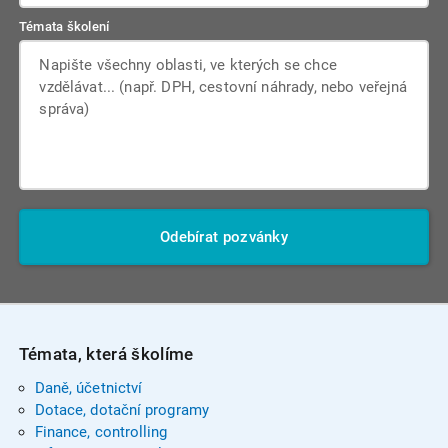
Témata školení
Odebírat pozvánky
Témata, která školíme
Daně, účetnictví
Dotace, dotační programy
Finance, controlling