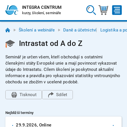
INTEGRA CENTRUM
kurzy, školení, semináře
Školení a webináře
Daně a účetnictví
Logistika a p
Intrastat od A do Z
Seminář je určen všem, kteří obchodují s ostatními
členskými státy Evropské unie a mají povinnost vykazovat
údaje do Intrastatu. Cílem školení je poskytnout aktuální
informace a pravidla pro vykazování statistiky vnitrounijního
obchodu se zbožím v ucelené podobě.
Tisknout
Sdílet
Nejbližší termíny
29.9.
2026
, Online
2.12.