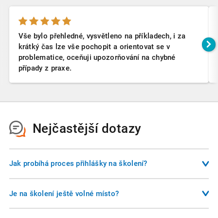
Vše bylo přehledné, vysvětleno na příkladech, i za
krátký čas lze vše pochopit a orientovat se v
problematice, oceňuji upozorňování na chybné
případy z praxe.
Nejčastější dotazy
Jak probíhá proces přihlášky na školení?
Pokud máte zájem o některé z nabízených školení,
nejsnadnější cestou, jak se přihlásit, je vyplnit objednávku
Je na školení ještě volné místo?
na našich webových stránkách. Pro vyplnění přihlášky
Na všech termínech, které jsou zveřejněny na našich
potřebujete znát své fakturační údaje, emailovou adresu a