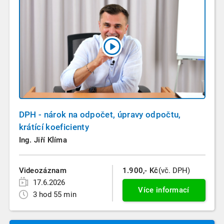
DPH - nárok na odpočet, úpravy odpočtu,
krátící koeficienty
Ing. Jiří Klíma
Videozáznam
1.900,- Kč
(vč. DPH)
17.6.2026
Více informací
3 hod 55 min