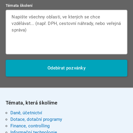
Témata školení
Odebírat pozvánky
Témata, která školíme
Daně, účetnictví
Dotace, dotační programy
Finance, controlling
Informační technologie