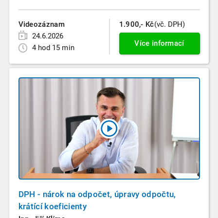
Videozáznam
1.900,- Kč
(vč. DPH)
24.6.2026
Více informací
4 hod 15 min
DPH - nárok na odpočet, úpravy odpočtu,
krátící koeficienty