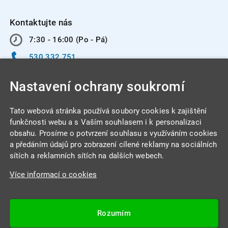
Kontaktujte nás
7:30 - 16:00 (Po - Pá)
530 332 751
info@integracentrum.cz
Nastavení ochrany soukromí
Odběr pozvánek
na email
Tato webová stránka používá soubory cookies k zajištění
funkčnosti webu a s Vaším souhlasem i k personalizaci
obsahu. Prosíme o potvrzení souhlasu s využíváním cookies
INTEGRA CENTRUM s.r.o.
a předáním údajů pro zobrazení cílené reklamy na sociálních
Jabloňová 662/7
sítích a reklamních sítích na dalších webech.
621 00 Brno
Více informací o cookies
IČ: 26234203
DIČ: CZ26234203
Rozumím
Datová schránka: 4beca6d