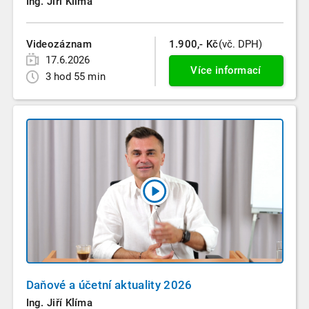
Ing. Jiří Klíma
Videozáznam
1.900,- Kč
(vč. DPH)
17.6.2026
Více informací
3 hod 55 min
Daňové a účetní aktuality 2026
Ing. Jiří Klíma