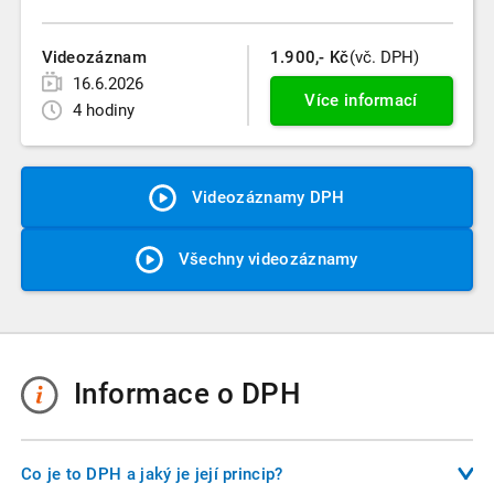
Videozáznam
1.900,- Kč
(vč. DPH)
16.6.2026
Více informací
4 hodiny
Videozáznamy DPH
Všechny videozáznamy
Informace o DPH
Co je to DPH a jaký je její princip?