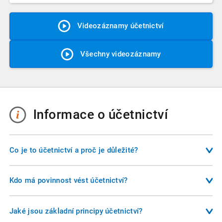
Videozáznamy účetnictví
Všechny videozáznamy
Informace o účetnictví
Co je to účetnictví a proč je důležité?
Účetnictví je systém evidence hospodářských operací, který
slouží nejen podnikateli, ale i státu, investorům a dalším
Kdo má povinnost vést účetnictví?
subjektům. Poskytuje věrný a poctivý obraz o finanční
Účetnictví musí vést všechny účetní jednotky, které stanoví
situaci firmy, umožňuje plnění daňových povinností a je
zákon o účetnictví. Většina podnikatelů vede účetnictví v
Jaké jsou základní principy účetnictví?
základem pro rozhodování o budoucnosti podniku.
plném rozsahu, některé příspěvkové organizace mohou vést