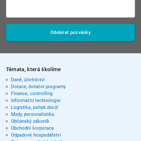
Odebírat pozvánky
Témata, která školíme
Daně, účetnictví
Dotace, dotační programy
Finance, controlling
Informační technologie
Logistika, pohyb zboží
Mzdy, personalistika
Občanský zákoník
Obchodní korporace
Odpadové hospodářství