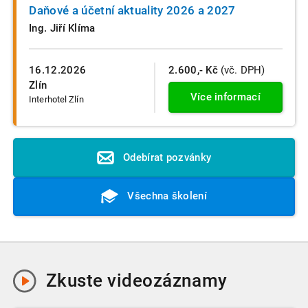
Daňové a účetní aktuality 2026 a 2027
Ing. Jiří Klíma
16.12.2026
2.600,- Kč
(vč. DPH)
Zlín
Více informací
Interhotel Zlín
Odebírat pozvánky
Všechna školení
Zkuste
videozáznamy