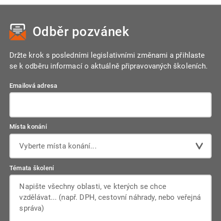
srozumitelné. Pokud účetní jednotka nemůže tohoto cíle
systémů nebo ručně.
náklady a výnosy účtují do období, se kterým věcně a
dosáhnout běžnými účetními metodami, musí použít
časově souvisejí – bez ohledu na to, kdy došlo k jejich
doplňující informace v příloze k účetní závěrce nebo zvolit
Odběr pozvánek
úhradě. Tento princip zajišťuje, že účetnictví odráží skutečný
jiný přístup, který věrnost zajistí.
ekonomický stav firmy, nikoliv pouze pohyby peněz.
Držte krok s posledními legislativními změnami a přihlaste
se k odběru informací o aktuálně připravovaných školeních.
Emailová adresa
Místa konání
Vyberte místa konání...
Témata školení