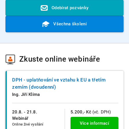
Odebírat pozvánky
Všechna školení
Zkuste
online webináře
DPH - uplatňování ve vztahu k EU a třetím
zemím (dvoudenní)
Ing. Jiří Klíma
20.8. - 21.8.
5.200,- Kč
(vč. DPH)
Webinář
Více informací
Online živé vysílání