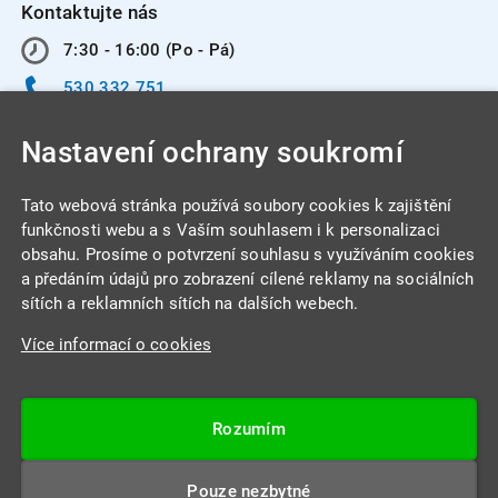
Kontaktujte nás
7:30 - 16:00 (Po - Pá)
530 332 751
info@integracentrum.cz
Nastavení ochrany soukromí
Odběr pozvánek
na email
Tato webová stránka používá soubory cookies k zajištění
funkčnosti webu a s Vaším souhlasem i k personalizaci
obsahu. Prosíme o potvrzení souhlasu s využíváním cookies
INTEGRA CENTRUM s.r.o.
a předáním údajů pro zobrazení cílené reklamy na sociálních
Jabloňová 662/7
sítích a reklamních sítích na dalších webech.
621 00 Brno
Více informací o cookies
IČ: 26234203
DIČ: CZ26234203
Rozumím
Datová schránka: 4beca6d
Pouze nezbytné