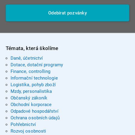
Odebírat pozvánky
Témata, která školíme
Daně, účetnictví
Dotace, dotační programy
Finance, controlling
Informační technologie
Logistika, pohyb zboží
Mzdy, personalistika
Občanský zákoník
Obchodní korporace
Odpadové hospodářství
Ochrana osobních údajů
Pohřebnictví
Rozvoj osobnosti