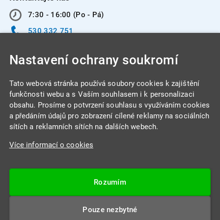
7:30 - 16:00 (Po - Pá)
530 332 751
info@integracentrum.cz
Nastavení ochrany soukromí
Odběr pozvánek
na email
Tato webová stránka používá soubory cookies k zajištění
funkčnosti webu a s Vaším souhlasem i k personalizaci
obsahu. Prosíme o potvrzení souhlasu s využíváním cookies
INTEGRA CENTRUM s.r.o.
a předáním údajů pro zobrazení cílené reklamy na sociálních
Jabloňová 662/7
sítích a reklamních sítích na dalších webech.
621 00 Brno
Více informací o cookies
IČ: 26234203
DIČ: CZ26234203
Rozumím
Datová schránka: 4beca6d
Pouze nezbytné