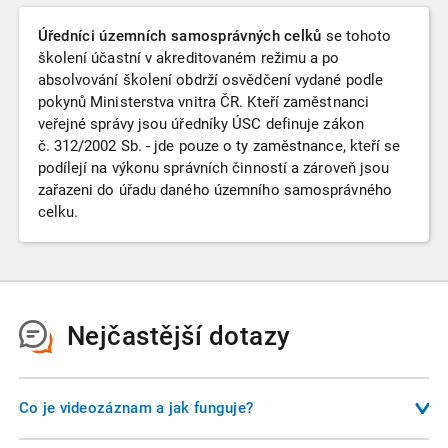
Úředníci územních samosprávných celků
se tohoto
školení účastní v akreditovaném režimu a po
absolvování školení obdrží osvědčení vydané podle
pokynů Ministerstva vnitra ČR. Kteří zaměstnanci
veřejné správy jsou úředníky ÚSC definuje zákon
č. 312/2002 Sb. - jde pouze o ty zaměstnance, kteří se
podílejí na výkonu správních činností a zároveň jsou
zařazeni do úřadu daného územního samosprávného
celku.
Nejčastější dotazy
Co je videozáznam a jak funguje?
Videozáznam je nahrávka školení, kterou si můžete pustit na