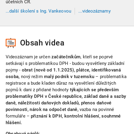
účetních ČR.
...
další
školení
s Ing. Vankeovou
...videozáznamy
s Ing. Vankeovou
Obsah videa
Videozáznam je určen
začátečníkům
, kteří se poprvé
setkávají s problematikou DPH - budou vysvětleny základní
pojmy -
obrat (nově od 1.1.2025), plátce, identifikovaná
osoba,
nový režim
malý podnik v tuzemsku
– problematika
registrace a bude kladen důraz na vysvětlení důležitých
pojmů k dani z přidané hodnoty
týkajících se především
problematiky DPH v České republice, základ daně a sazby
daně, náležitosti daňových dokladů, přenos daňové
povinnosti, nárok na odpočet daně,
vazba na povinné
formuláře –
přiznání k DPH, kontrolní hlášení, souhrnné
hlášení.
Obsahová náplň: