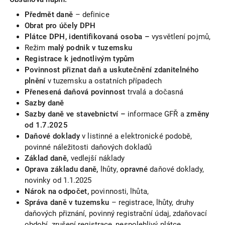
Předmět daně
– definice
Obrat pro účely DPH
Plátce DPH, identifikovaná osoba
–
vysvětlení pojmů,
Režim
malý podnik v tuzemsku
Registrace k jednotlivým typům
Povinnost přiznat daň a uskutečnění zdanitelného
plnění
v tuzemsku a ostatních případech
Přenesená daňová povinnost
trvalá a dočasná
Sazby daně
Sazby daně ve stavebnictví –
informace GFŘ a
změny
od 1.7.2025
Daňové doklady
v listinné a elektronické podobě,
povinné náležitosti daňových dokladů
Základ daně,
vedlejší náklady
Oprava základu daně,
lhůty,
opravné
daňové doklady,
novinky od 1.1.2025
Nárok na odpočet,
povinnosti, lhůta,
Správa daně v tuzemsku
– registrace, lhůty, druhy
daňových přiznání, povinný registrační údaj, zdaňovací
období, zrušení registrace, nespolehlivý plátce,