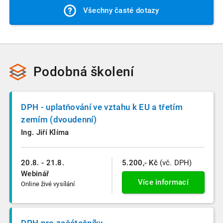
Ano, u každého videozáznamu najdete ke stažení osvědčení
videozáznam je neoprávněně sdílen s více uživateli a přístup
Všechny časté dotazy
o jeho absolvování, které si můžete uložit do počítače nebo
k videu je automatizovaně zneplatněn. Vždy nás můžete
vytisknout.
samozřejmě kontaktovat a situaci spolu prověříme.
Podobná školení
DPH - uplatňování ve vztahu k EU a třetím
zemím (dvoudenní)
Ing. Jiří Klíma
20.8. - 21.8.
5.200,- Kč
(vč. DPH)
Webinář
Více informací
Online živé vysílání
DPH pro začátečníky