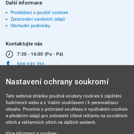
Další informace
Prohlášení o použití cookies
Zpracování osobních údajů
Obchodní podmínky
Kontaktujte nás
7:30 - 16:00 (Po - Pá)
530 332 751
info@integracentrum.cz
Nastavení ochrany soukromí
Odběr pozvánek
na email
Tato webová stránka používá soubory cookies k zajištění
funkčnosti webu a s Vaším souhlasem i k personalizaci
obsahu. Prosíme o potvrzení souhlasu s využíváním cookies
INTEGRA CENTRUM s.r.o.
a předáním údajů pro zobrazení cílené reklamy na sociálních
Jabloňová 662/7
sítích a reklamních sítích na dalších webech.
621 00 Brno
Více informací o cookies