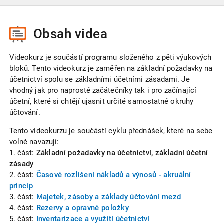
Obsah videa
Videokurz je součástí programu složeného z pěti výukových
bloků. Tento videokurz je zaměřen na základní požadavky na
účetnictví spolu se základními účetními zásadami. Je
vhodný jak pro naprosté začátečníky tak i pro začínající
účetní, které si chtějí ujasnit určité samostatné okruhy
účtování.
Tento videokurzu je součástí cyklu přednášek, které na sebe
volně navazují:
1. část:
Základní požadavky na účetnictví, základní účetní
zásady
2. část:
Časové rozlišení nákladů a výnosů - akruální
princip
3. část:
Majetek, zásoby a základy účtování mezd
4. část:
Rezervy a opravné položky
5. část:
Inventarizace a využití účetnictví