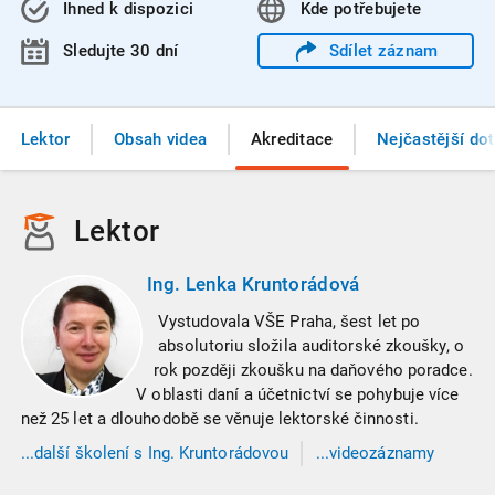
Ihned k dispozici
Kde
potřebujete
Sledujte 30 dní
Sdílet
záznam
Lektor
Obsah videa
Akreditace
Nejčastější do
Lektor
Ing. Lenka Kruntorádová
Vystudovala VŠE Praha, šest let po
absolutoriu složila auditorské zkoušky, o
rok později zkoušku na daňového poradce.
V oblasti daní a účetnictví se pohybuje více
než 25 let a dlouhodobě se věnuje lektorské činnosti.
...
další
školení
s Ing. Kruntorádovou
...videozáznamy
s Ing. Kruntorádovou