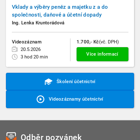
Vklady a výběry peněz a majetku z a do
společnosti, daňové a účetní dopady
Ing. Lenka Kruntorádová
Videozáznam
1.700,- Kč
(vč. DPH)
20.5.2026
Více informací
3 hod 20 min
Školení účetnictví
Videozáznamy účetnictví
Odběr pozvánek