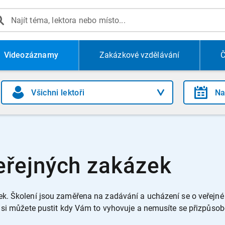
Videozáznamy
Zakázkové vzdělávání
Č
řejných zakázek
ek.
Školení jsou zaměřena na zadávání a ucházení se o veřejné
i můžete pustit kdy Vám to vyhovuje a nemusíte se přizpůsob