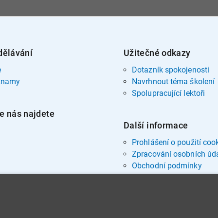
dělávání
Užitečné odkazy
e
Dotazník spokojenosti
znamy
Navrhnout téma školení
Spolupracující lektoři
e nás najdete
Další informace
Prohlášení o použití coo
Zpracování osobních úd
Obchodní podmínky