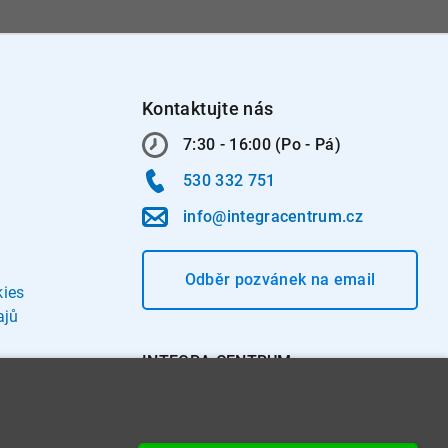
Kontaktujte nás
7:30 - 16:00 (Po - Pá)
530 332 751
info@integracentrum.cz
Odběr pozvánek
na email
kies
ajů
INTEGRA CENTRUM s.r.o.
Jabloňová 662/7
621 00 Brno