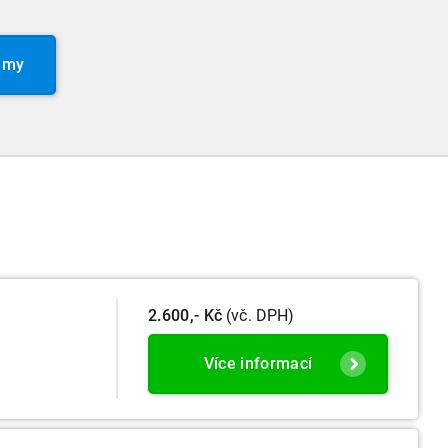
amy
2.600,- Kč
(vč. DPH)
Více informací