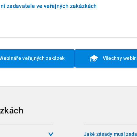
ní zadavatele ve veřejných zakázkách
Webináře veřejných zakázek
Všechny webin
ázkách
Jaké zásady musí zada