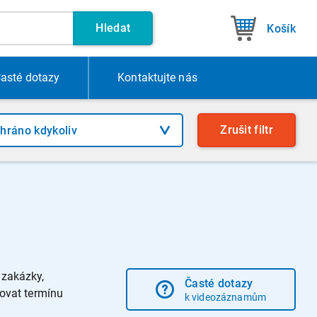
Hledat
Košík
asté dotazy
Kontakt
ujte nás
Zrušit
filtr
 zakázky,
Časté dotazy
ovat termínu
k videozáznamům