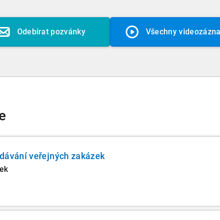
Odebírat pozvánky
Všechny videozázn
e
adávání veřejných zakázek
lek