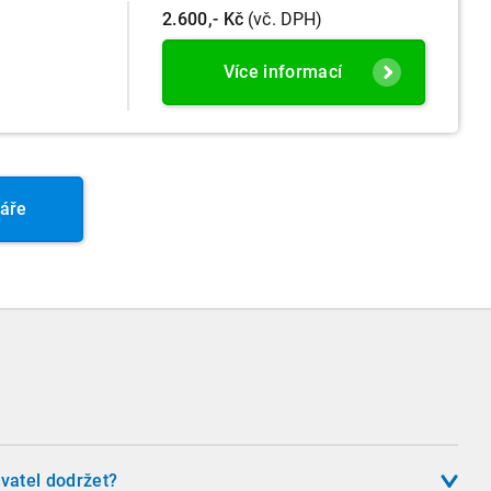
2.600,- Kč
(vč. DPH)
Více informací
áře
vatel dodržet?