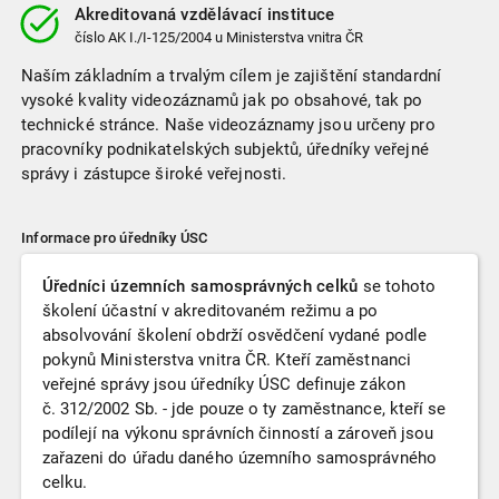
Akreditovaná vzdělávací instituce
číslo
AK I./I-125/2004
u Ministerstva vnitra ČR
Naším základním a trvalým cílem je zajištění standardní
vysoké kvality videozáznamů jak po obsahové, tak po
technické stránce. Naše videozáznamy jsou určeny pro
pracovníky podnikatelských subjektů, úředníky veřejné
správy i zástupce široké veřejnosti.
Informace pro úředníky ÚSC
Úředníci územních samosprávných celků
se tohoto
školení účastní v akreditovaném režimu a po
absolvování školení obdrží osvědčení vydané podle
pokynů Ministerstva vnitra ČR. Kteří zaměstnanci
veřejné správy jsou úředníky ÚSC definuje zákon
č. 312/2002 Sb. - jde pouze o ty zaměstnance, kteří se
podílejí na výkonu správních činností a zároveň jsou
zařazeni do úřadu daného územního samosprávného
celku.