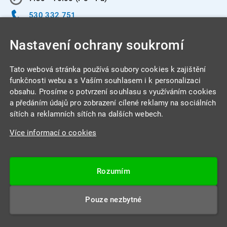
530 332 751
info@integracentrum.cz
Nastavení ochrany soukromí
Odběr pozvánek
na email
Tato webová stránka používá soubory cookies k zajištění
funkčnosti webu a s Vaším souhlasem i k personalizaci
obsahu. Prosíme o potvrzení souhlasu s využíváním cookies
INTEGRA CENTRUM s.r.o.
a předáním údajů pro zobrazení cílené reklamy na sociálních
Jabloňová 662/7
sítích a reklamních sítích na dalších webech.
621 00 Brno
Více informací o cookies
IČ: 26234203
DIČ: CZ26234203
Rozumím
Datová schránka: 4beca6d
Pouze nezbytné