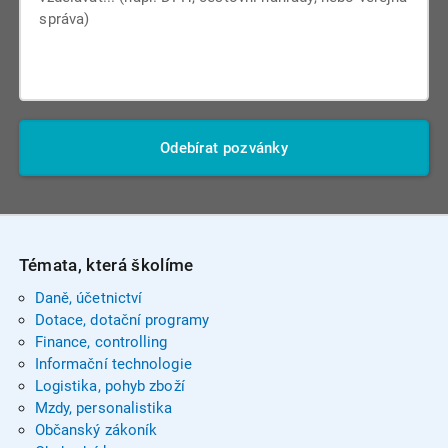
Odebírat pozvánky
Témata, která školíme
Daně, účetnictví
Dotace, dotační programy
Finance, controlling
Informační technologie
Logistika, pohyb zboží
Mzdy, personalistika
Občanský zákoník