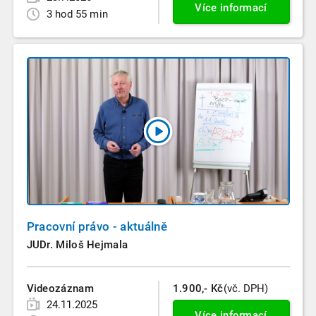
Více informací
3 hod 55 min
Pracovní právo - aktuálně
JUDr. Miloš Hejmala
Videozáznam
1.900,- Kč
(vč. DPH)
24.11.2025
Více informací