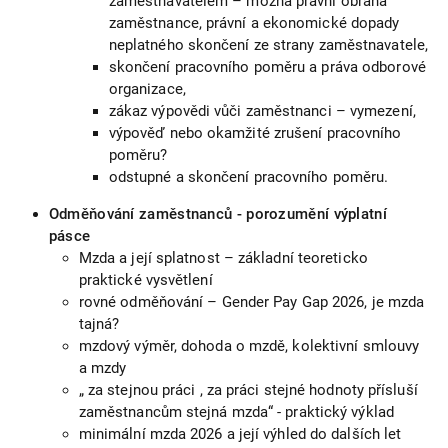
zaměstnavatelem – možná právní obrana
zaměstnance, právní a ekonomické dopady
neplatného skončení ze strany zaměstnavatele,
skončení pracovního poměru a práva odborové
organizace,
zákaz výpovědi vůči zaměstnanci – vymezení,
výpověď nebo okamžité zrušení pracovního
poměru?
odstupné a skončení pracovního poměru.
Odměňování zaměstnanců - porozumění výplatní
pásce
Mzda a její splatnost – základní teoreticko
praktické vysvětlení
rovné odměňování – Gender Pay Gap 2026, je mzda
tajná?
mzdový výměr, dohoda o mzdě, kolektivní smlouvy
a mzdy
„ za stejnou práci , za práci stejné hodnoty přísluší
zaměstnancům stejná mzda“ - praktický výklad
minimální mzda 2026 a její výhled do dalších let