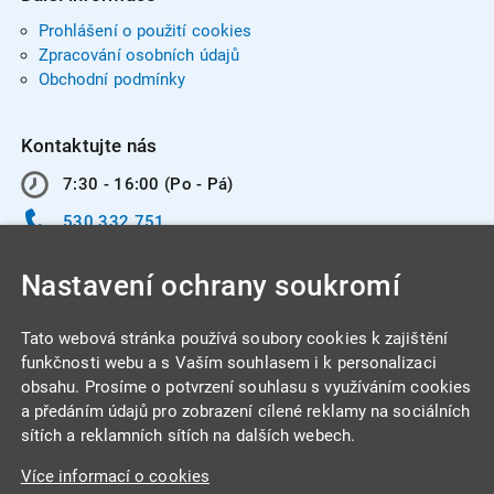
Prohlášení o použití cookies
Zpracování osobních údajů
Obchodní podmínky
Kontaktujte nás
7:30 - 16:00 (Po - Pá)
530 332 751
info@integracentrum.cz
Nastavení ochrany soukromí
Odběr pozvánek
na email
Tato webová stránka používá soubory cookies k zajištění
funkčnosti webu a s Vaším souhlasem i k personalizaci
obsahu. Prosíme o potvrzení souhlasu s využíváním cookies
INTEGRA CENTRUM s.r.o.
a předáním údajů pro zobrazení cílené reklamy na sociálních
Jabloňová 662/7
sítích a reklamních sítích na dalších webech.
621 00 Brno
Více informací o cookies