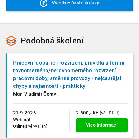
Všechny časté dotazy
o jeho absolvování, které si můžete uložit do počítače nebo
k videu je automatizovaně zneplatněn. Vždy nás můžete
vytisknout.
samozřejmě kontaktovat a situaci spolu prověříme.
Podobná školení
Pracovní doba, její rozvržení, pravidla a forma
rovnoměrného/nerovnoměrného rozvržení
pracovní doby, směnné provozy - nejčastější
chyby a nejasnosti - prakticky
Mgr. Vladimír Černý
21.9.2026
2.600,- Kč
(vč. DPH)
Webinář
Více informací
Online živé vysílání