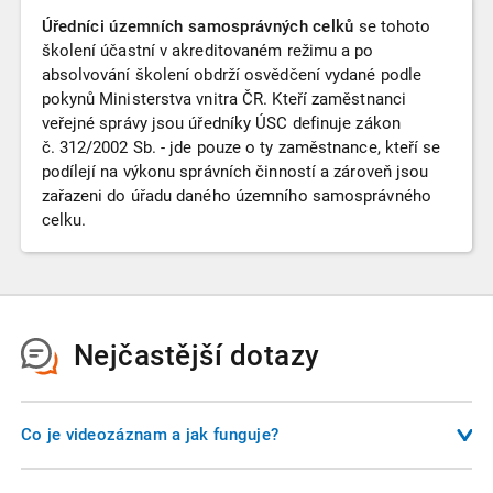
Úředníci územních samosprávných celků
se tohoto
školení účastní v akreditovaném režimu a po
absolvování školení obdrží osvědčení vydané podle
pokynů Ministerstva vnitra ČR. Kteří zaměstnanci
veřejné správy jsou úředníky ÚSC definuje zákon
č. 312/2002 Sb. - jde pouze o ty zaměstnance, kteří se
podílejí na výkonu správních činností a zároveň jsou
zařazeni do úřadu daného územního samosprávného
celku.
Nejčastější dotazy
Co je videozáznam a jak funguje?
Videozáznam je nahrávka školení, kterou si můžete pustit na