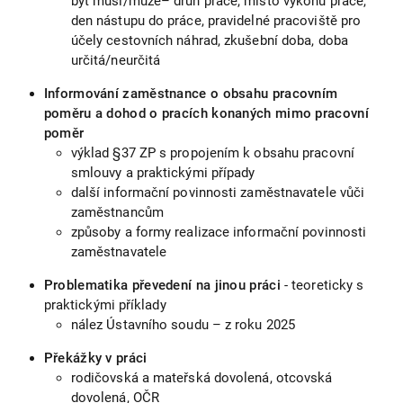
být musí/může– druh práce, místo výkonu práce,
den nástupu do práce, pravidelné pracoviště pro
účely cestovních náhrad, zkušební doba, doba
určitá/neurčitá
Informování zaměstnance o obsahu pracovním
poměru a dohod o pracích konaných mimo pracovní
poměr
výklad §37 ZP s propojením k obsahu pracovní
smlouvy a praktickými případy
další informační povinnosti zaměstnavatele vůči
zaměstnancům
způsoby a formy realizace informační povinnosti
zaměstnavatele
Problematika převedení na jinou práci
- teoreticky s
praktickými příklady
nález Ústavního soudu – z roku 2025
Překážky v práci
rodičovská a mateřská dovolená, otcovská
dovolená, OČR