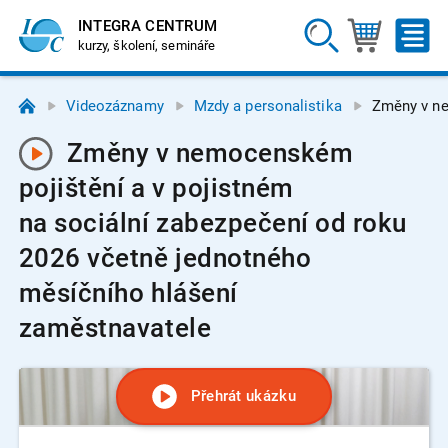
INTEGRA CENTRUM
kurzy, školení, semináře
Videozáznamy
Mzdy a personalistika
Změny v ne
Změny v nemocenském
pojištění a v pojistném
na sociální zabezpečení od roku
2026 včetně jednotného
měsíčního hlášení
zaměstnavatele
Přehrát ukázku