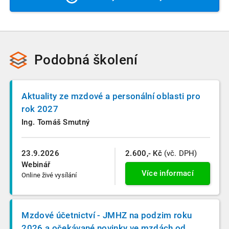
k videu je automatizovaně zneplatněn. Vždy nás můžete
vytisknout.
samozřejmě kontaktovat a situaci spolu prověříme.
Podobná školení
Aktuality ze mzdové a personální oblasti pro
rok 2027
Ing. Tomáš Smutný
23.9.2026
2.600,- Kč
(vč. DPH)
Webinář
Více informací
Online živé vysílání
Mzdové účetnictví - JMHZ na podzim roku
2026 a očekávané novinky ve mzdách od