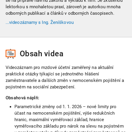
se na přípravě návrhů zákonů a výkladů k nim. Je zkušenou
lektorkou s mnohaletou praxí, zároveň je autorkou mnoha
odborných publikací a článků v odborných časopisech.
...videozáznamy
s Ing. Ženíškovou
Obsah videa
Videozáznam pro mzdové účetní zaměřený na aktuální
praktické otázky týkající se jednotného hlášení
zaměstnavatele a dalších změn v nemocenském pojištění a
pojistném na sociální zabezpečení.
Obsahová náplň:
Parametrické změny od 1. 1. 2026 – nové limity pro
účast na nemocenském pojištění, výše redukčních
hranic, maximální vyměřovací základ, hranice
vyměřovacího základu pro nárok na slevu na pojistném