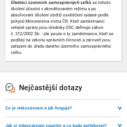
Úředníci územních samosprávných celků
se tohoto
školení účastní v akreditovaném režimu a po
absolvování školení obdrží osvědčení vydané podle
pokynů Ministerstva vnitra ČR. Kteří zaměstnanci
veřejné správy jsou úředníky ÚSC definuje zákon
č. 312/2002 Sb. - jde pouze o ty zaměstnance, kteří se
podílejí na výkonu správních činností a zároveň jsou
zařazeni do úřadu daného územního samosprávného
celku.
Nejčastější dotazy
Co je videozáznam a jak funguje?
Videozáznam je nahrávka školení, kterou si můžete pustit na
svém počítači, tabletu, nebo telefonu. Nemusíte se
Jak si videozáznam spustím a co budu potřebovat?