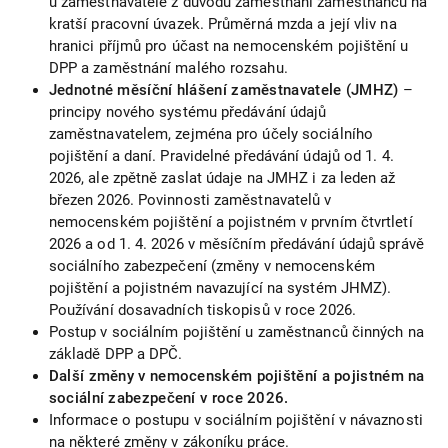
u zaměstnavatele z důvodu zaměstnání zaměstnanců na
kratší pracovní úvazek. Průměrná mzda a její vliv na
hranici příjmů pro účast na nemocenském pojištění u
DPP a zaměstnání malého rozsahu.
Jednotné měsíční hlášení zaměstnavatele (JMHZ)
–
principy nového systému předávání údajů
zaměstnavatelem, zejména pro účely sociálního
pojištění a daní. Pravidelné předávání údajů od 1. 4.
2026, ale zpětně zaslat údaje na JMHZ i za leden až
březen 2026. Povinnosti zaměstnavatelů v
nemocenském pojištění a pojistném v prvním čtvrtletí
2026 a od 1. 4. 2026 v měsíčním předávání údajů správě
sociálního zabezpečení (změny v nemocenském
pojištění a pojistném navazující na systém JHMZ).
Používání dosavadních tiskopisů v roce 2026.
Postup v sociálním pojištění u zaměstnanců činných na
základě DPP a DPČ.
Další změny v nemocenském pojištění a pojistném na
sociální zabezpečení v roce 2026.
Informace o postupu v sociálním pojištění v návaznosti
na některé změny v zákoníku práce.