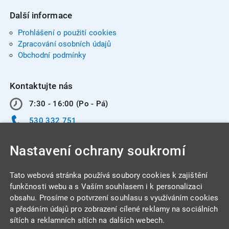
Další informace
Prohlášení o použití cookies
Zpracování osobních údajů
Obchodní podmínky
Kontaktujte nás
7:30 - 16:00 (Po - Pá)
530 332 751
info@integracentrum.cz
Nastavení ochrany soukromí
Odběr pozvánek
na email
Tato webová stránka používá soubory cookies k zajištění
funkčnosti webu a s Vaším souhlasem i k personalizaci
obsahu. Prosíme o potvrzení souhlasu s využíváním cookies
INTEGRA CENTRUM s.r.o.
a předáním údajů pro zobrazení cílené reklamy na sociálních
Jabloňová 662/7
sítích a reklamních sítích na dalších webech.