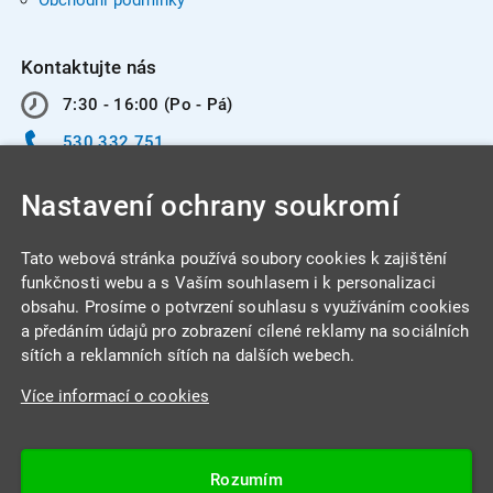
Obchodní podmínky
Kontaktujte nás
7:30 - 16:00 (Po - Pá)
530 332 751
info@integracentrum.cz
Nastavení ochrany soukromí
Odběr pozvánek
na email
Tato webová stránka používá soubory cookies k zajištění
funkčnosti webu a s Vaším souhlasem i k personalizaci
obsahu. Prosíme o potvrzení souhlasu s využíváním cookies
INTEGRA CENTRUM s.r.o.
a předáním údajů pro zobrazení cílené reklamy na sociálních
Jabloňová 662/7
sítích a reklamních sítích na dalších webech.
621 00 Brno
Více informací o cookies
IČ: 26234203
DIČ: CZ26234203
Rozumím
Datová schránka: 4beca6d