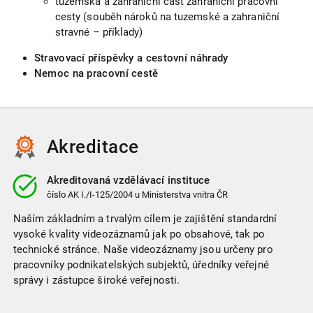
tuzemská a zahraniční část zahraniční pracovní
cesty (souběh nároků na tuzemské a zahraniční
stravné – příklady)
Stravovací příspěvky a cestovní náhrady
Nemoc na pracovní cestě
Akreditace
Akreditovaná vzdělávací instituce
číslo
AK I./I-125/2004
u Ministerstva vnitra ČR
Naším základním a trvalým cílem je zajištění standardní
vysoké kvality videozáznamů jak po obsahové, tak po
technické stránce. Naše videozáznamy jsou určeny pro
pracovníky podnikatelských subjektů, úředníky veřejné
správy i zástupce široké veřejnosti.