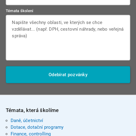
Témata školení
Odebírat pozvánky
Témata, která školíme
Daně, účetnictví
Dotace, dotační programy
Finance, controlling