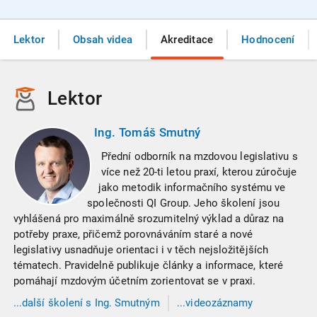
Lektor
Obsah videa
Akreditace
Hodnocení
Lektor
Ing. Tomáš Smutný
Přední odborník na mzdovou legislativu s
více než 20-ti letou praxí, kterou zúročuje
jako metodik informačního systému ve
společnosti QI Group. Jeho školení jsou
vyhlášená pro maximálně srozumitelný výklad a důraz na
potřeby praxe, přičemž porovnáváním staré a nové
legislativy usnadňuje orientaci i v těch nejsložitějších
tématech. Pravidelně publikuje články a informace, které
pomáhají mzdovým účetním zorientovat se v praxi.
...
další
školení
s Ing. Smutným
...videozáznamy