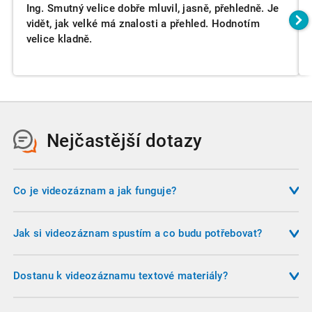
Ing. Smutný velice dobře mluvil, jasně, přehledně. Je
vidět, jak velké má znalosti a přehled. Hodnotím
velice kladně.
Nejčastější dotazy
Co je videozáznam a jak funguje?
Videozáznam je nahrávka školení, kterou si můžete pustit na
svém počítači, tabletu, nebo telefonu. Nemusíte se
Jak si videozáznam spustím a co budu potřebovat?
přizpůsobovat termínu konání a časovému harmonogramu,
Po provedení platby obdržíte do emailu odkaz, na kterém si
ale sami si určíte, kdy budete přednášku sledovat. Výklad
můžete videozáznam přehrát. Video si spouštíte v
Dostanu k videozáznamu textové materiály?
můžete pozastavovat, přetáčet a vracet se opakovaně k
internetovém prohlížeči a nepotřebujete žádné specifické
důležitým částem.
Ke každému videozáznamu si můžete stáhnout odpovídající
technické vybaveni, stačí Vám běžný počítač, tablet nebo