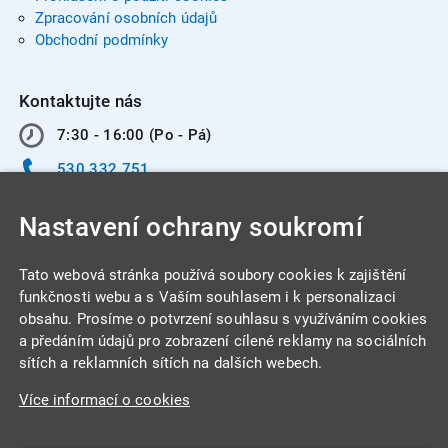
Zpracování osobních údajů
Obchodní podmínky
Kontaktujte nás
7:30 - 16:00 (Po - Pá)
530 332 751
info@integracentrum.cz
Nastavení ochrany soukromí
Odběr pozvánek
na email
Tato webová stránka používá soubory cookies k zajištění
funkčnosti webu a s Vaším souhlasem i k personalizaci
obsahu. Prosíme o potvrzení souhlasu s využíváním cookies
INTEGRA CENTRUM s.r.o.
a předáním údajů pro zobrazení cílené reklamy na sociálních
Jabloňová 662/7
sítích a reklamních sítích na dalších webech.
621 00 Brno
Více informací o cookies
IČ: 26234203
DIČ: CZ26234203