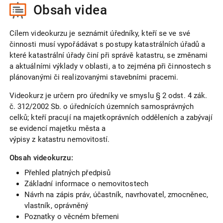
Obsah videa
Cílem videokurzu je seznámit úředníky, kteří se ve své
činnosti musí vypořádávat s postupy katastrálních úřadů a
které katastrální úřady činí při správě katastru, se změnami
a aktuálními výklady v oblasti, a to zejména při činnostech s
plánovanými či realizovanými stavebními pracemi.
Videokurz je určern pro úředníky ve smyslu § 2 odst. 4 zák.
č. 312/2002 Sb. o úřednících územních samosprávných
celků; kteří pracují na majetkoprávních odděleních a zabývají
se evidencí majetku města a
výpisy z katastru nemovitostí.
Obsah videokurzu:
Přehled platných předpisů
Základní informace o nemovitostech
Návrh na zápis práv, účastník, navrhovatel, zmocněnec,
vlastník, oprávněný
Poznatky o věcném břemeni