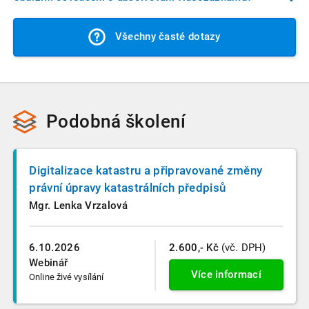
počítače nebo jiného zařízení.
průměrná hodnota délky sledování videa, je vyhodnoceno, že
Ano, u každého videozáznamu najdete ke stažení osvědčení
videozáznam je neoprávněně sdílen s více uživateli a přístup
Všechny časté dotazy
o jeho absolvování, které si můžete uložit do počítače nebo
k videu je automatizovaně zneplatněn. Vždy nás můžete
vytisknout.
samozřejmě kontaktovat a situaci spolu prověříme.
Podobná školení
Digitalizace katastru a připravované změny
právní úpravy katastrálních předpisů
Mgr. Lenka Vrzalová
6.10.2026
2.600,- Kč
(vč. DPH)
Webinář
Více informací
Online živé vysílání