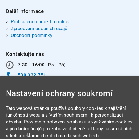
Další informace
Prohlášení o použití cookies
Zpracování osobních údajů
Obchodní podmínky
Kontaktujte nás
7:30 - 16:00 (Po - Pá)
530 332 751
info@integracentrum.cz
Nastavení ochrany soukromí
Odběr pozvánek
na email
Tato webová stránka používá soubory cookies k zajištění
funkčnosti webu a s Vaším souhlasem i k personalizaci
obsahu. Prosíme o potvrzení souhlasu s využíváním cookies
INTEGRA CENTRUM s.r.o.
a předáním údajů pro zobrazení cílené reklamy na sociálních
Jabloňová 662/7
sítích a reklamních sítích na dalších webech.