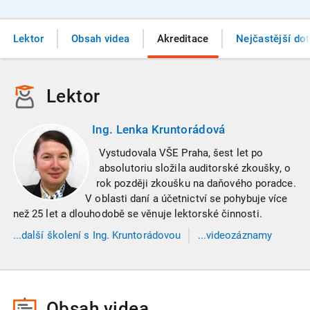
Lektor
Obsah videa
Akreditace
Nejčastější do
Lektor
Ing. Lenka Kruntorádová
Vystudovala VŠE Praha, šest let po
absolutoriu složila auditorské zkoušky, o
rok později zkoušku na daňového poradce.
V oblasti daní a účetnictví se pohybuje více
než 25 let a dlouhodobě se věnuje lektorské činnosti.
...
další
školení
s Ing. Kruntorádovou
...videozáznamy
s Ing. Kruntorádovou
Obsah videa