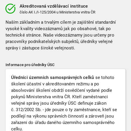
Akreditovaná vzdělávací instituce
číslo
AK I./I-125/2004
u Ministerstva vnitra ČR
Naším základním a trvalým cílem je zajištění standardní
vysoké kvality videozáznamů jak po obsahové, tak po
technické stránce. Naše videozáznamy jsou určeny pro
pracovníky podnikatelských subjektů, úředníky veřejné
správy i zástupce široké veřejnosti.
Informace pro úředníky ÚSC
Úředníci územních samosprávných celků
se tohoto
školení účastní v akreditovaném režimu a po
absolvování školení obdrží osvědčení vydané podle
pokynů Ministerstva vnitra ČR. Kteří zaměstnanci
veřejné správy jsou úředníky ÚSC definuje zákon
č. 312/2002 Sb. - jde pouze o ty zaměstnance, kteří se
podílejí na výkonu správních činností a zároveň jsou
zařazeni do úřadu daného územního samosprávného
celku.