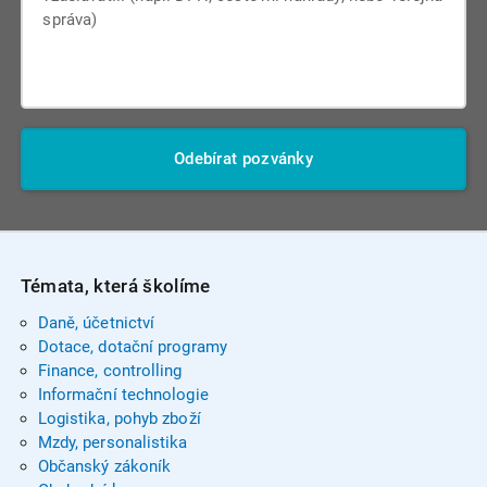
Odebírat pozvánky
Témata, která školíme
Daně, účetnictví
Dotace, dotační programy
Finance, controlling
Informační technologie
Logistika, pohyb zboží
Mzdy, personalistika
Občanský zákoník