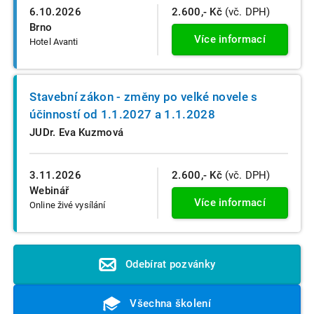
6.10.2026
2.600,- Kč
(vč. DPH)
Brno
Více informací
Hotel Avanti
Stavební zákon - změny po velké novele s
účinností od 1.1.2027 a 1.1.2028
JUDr. Eva Kuzmová
3.11.2026
2.600,- Kč
(vč. DPH)
Webinář
Více informací
Online živé vysílání
Odebírat pozvánky
Všechna školení