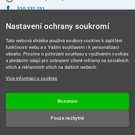
530 332 751
info@integracentrum.cz
Nastavení ochrany soukromí
Odběr pozvánek
na email
Tato webová stránka používá soubory cookies k zajištění
funkčnosti webu a s Vaším souhlasem i k personalizaci
obsahu. Prosíme o potvrzení souhlasu s využíváním cookies
INTEGRA CENTRUM s.r.o.
a předáním údajů pro zobrazení cílené reklamy na sociálních
Jabloňová 662/7
sítích a reklamních sítích na dalších webech.
621 00 Brno
Více informací o cookies
IČ: 26234203
DIČ: CZ26234203
Rozumím
Datová schránka: 4beca6d
Pouze nezbytné