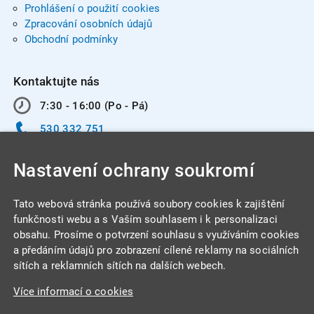
Prohlášení o použití cookies
Zpracování osobních údajů
Obchodní podmínky
Kontaktujte nás
7:30 - 16:00 (Po - Pá)
530 332 751
info@integracentrum.cz
Nastavení ochrany soukromí
Odběr pozvánek
na email
Tato webová stránka používá soubory cookies k zajištění
funkčnosti webu a s Vaším souhlasem i k personalizaci
obsahu. Prosíme o potvrzení souhlasu s využíváním cookies
INTEGRA CENTRUM s.r.o.
a předáním údajů pro zobrazení cílené reklamy na sociálních
Jabloňová 662/7
sítích a reklamních sítích na dalších webech.
621 00 Brno
Více informací o cookies
IČ: 26234203