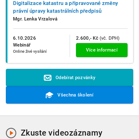
Digitalizace katastru a připravované změny
právní úpravy katastrálních předpisů
Mgr. Lenka Vrzalová
6.10.2026
2.600,- Kč
(vč. DPH)
Webinář
Více informací
Online živé vysílání
Odebírat pozvánky
Všechna školení
Zkuste
videozáznamy