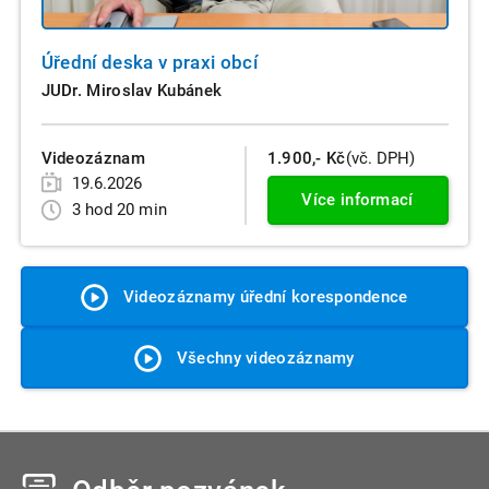
Úřední deska v praxi obcí
JUDr. Miroslav Kubánek
Videozáznam
1.900,- Kč
(vč. DPH)
19.6.2026
Více informací
3 hod 20 min
Videozáznamy úřední korespondence
Všechny videozáznamy