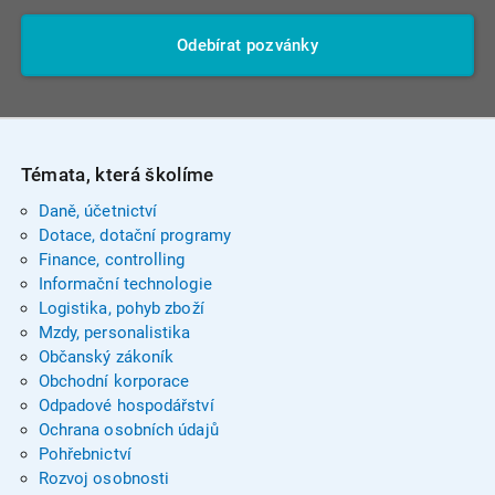
Odebírat pozvánky
Témata, která školíme
Daně, účetnictví
Dotace, dotační programy
Finance, controlling
Informační technologie
Logistika, pohyb zboží
Mzdy, personalistika
Občanský zákoník
Obchodní korporace
Odpadové hospodářství
Ochrana osobních údajů
Pohřebnictví
Rozvoj osobnosti