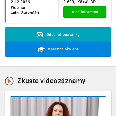
2.12.2026
2.600,- Kč
(vč. DPH)
Webinář
Více informací
Online živé vysílání
Odebírat pozvánky
Všechna školení
Zkuste
videozáznamy