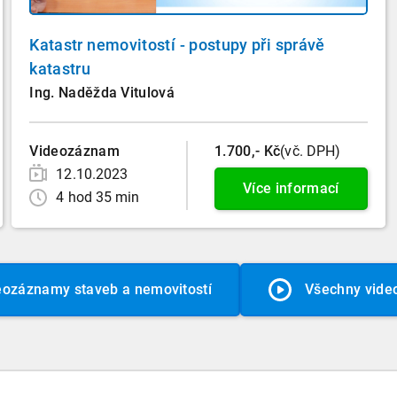
Katastr nemovitostí - postupy při správě
katastru
Ing. Naděžda Vitulová
Videozáznam
1.700,- Kč
(vč. DPH)
12.10.2023
Více informací
4 hod 35 min
eozáznamy staveb a nemovitostí
Všechny vid