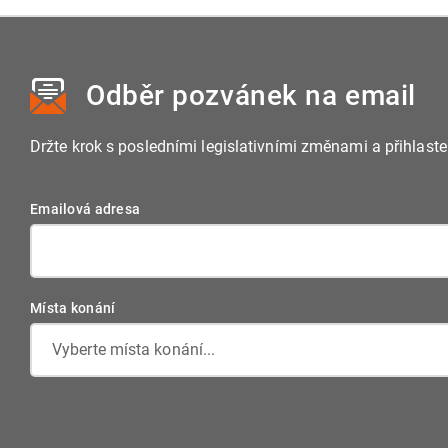
(projektantem) u většiny staveb, u některých jednoduchých
dokumentace od kvalifikované osoby se vzděláním a prax
odpovídat druhu a významu stavby a být předložena v digi
prostřednictvím portálu stavebníka.
Odběr pozvánek
na email
Držte krok s posledními legislativními změnami a přihlast
Emailová adresa
Místa konání
Vyberte místa konání...