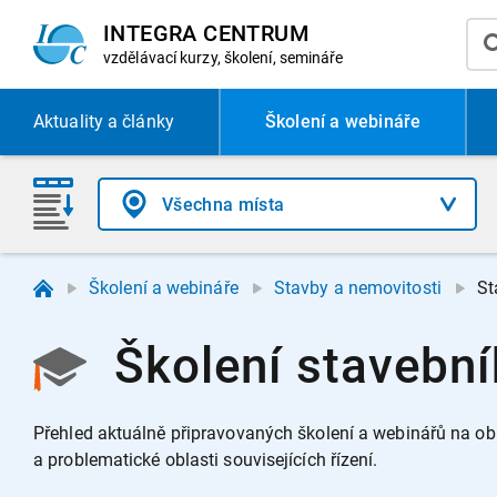
INTEGRA CENTRUM
vzdělávací
kurzy, školení, semináře
Aktuality
a články
Školení a webináře
Školení a webináře
Stavby a nemovitosti
St
Školení stavebn
Přehled aktuálně připravovaných školení a webinářů na o
a problematické oblasti souvisejících řízení.