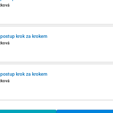
čková
 postup krok za krokem
čková
 postup krok za krokem
čková