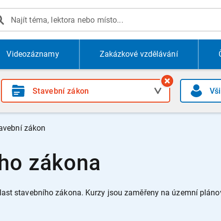
Videozáznamy
Zakázkové vzdělávání
avební zákon
ího zákona
blast stavebního zákona.
Kurzy jsou zaměřeny na územní pláno