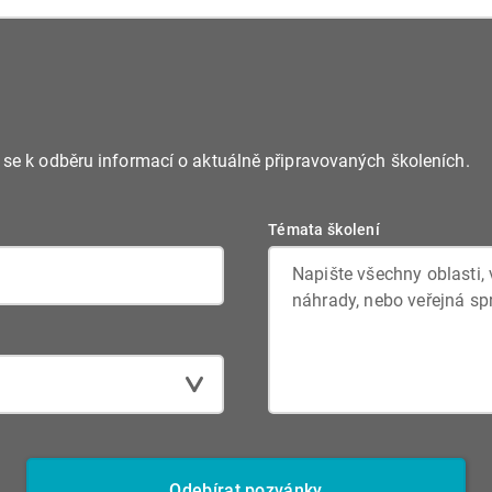
 staveb postačí
dokumentaci, zajistit pří
í. Dokumentace musí
dobíjecích stanic pro e
tální podobě
e se k odběru informací o aktuálně připravovaných školeních.
Témata školení
Odebírat pozvánky