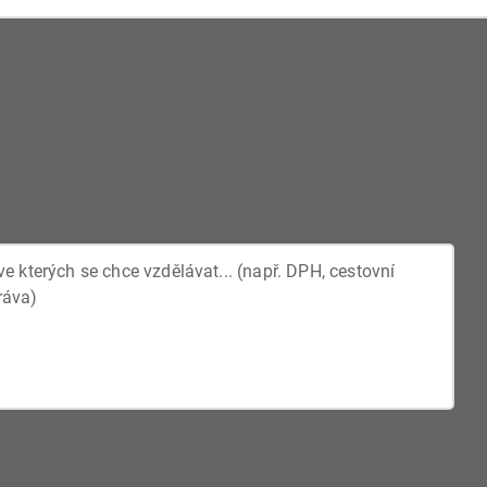
stupnost stavby a v případě větších staveb i instalaci
lektromobily podle zákonných podmínek.