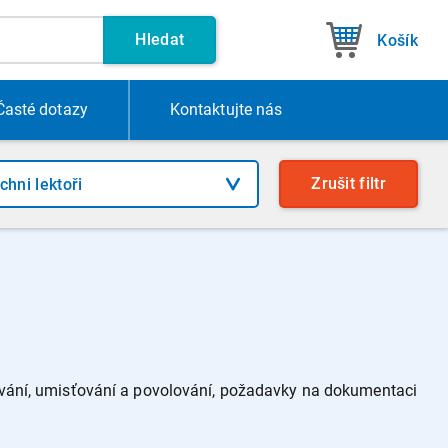
Hledat
Košík
Časté dotazy
Kontakt
ujte nás
Zrušit
filtr
vání, umisťování a povolování, požadavky na dokumentaci