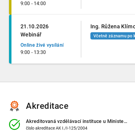
9:00 - 14:00
21.10.2026
Ing. Růžena Klím
Webinář
Včetně záznamu po 
Online živé vysílání
9:00 - 13:30
Akreditace
Akreditovaná vzdělávací instituce
u Ministerstva vnitra ČR
číslo
akreditace
AK I./I-125/2004