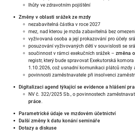
lhůty ve zdravotním pojištění
Změny v oblasti srážek ze mzdy
nezabavitelná částka v roce 2027
mez, nad kterou je mzda zabavitelná bez omezen
vyživovaná osoba a její prokazování pro účely s
posuzování vyživovaných dětí v souvislosti se sr
součinnost v rámci exekučních srážek –
změna
o
registr, který bude spravovat Exekutorská komor
1.10.2026, což usnadní komunikaci plátců mzdy a
povinnosti zaměstnavatele při insolvenci zaměst
Digitalizaci agend týkající se evidence a hlášení pr
NV č. 322/2025 Sb., o povinnostech zaměstnavate
práce
.
Parametrické údaje ve mzdovém účetnictví
Další změny k datu konání semináře
Dotazy a diskuse