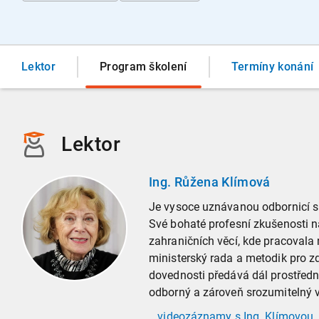
Lektor
Program
školení
Termíny konání
Lektor
Ing. Růžena Klímová
Je vysoce uznávanou odbornicí s 
Své bohaté profesní zkušenosti n
zahraničních věcí, kde pracovala
ministerský rada a metodik pro zd
dovednosti předává dál prostředni
odborný a zároveň srozumitelný 
...videozáznamy
s Ing. Klímovou