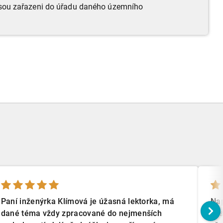
 jsou zařazeni do úřadu daného územního
Paní inženýrka Klímová je úžasná lektorka, má
Nap
dané téma vždy zpracované do nejmenších
je 