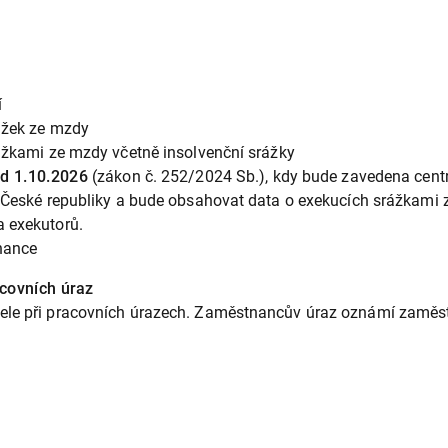
í
rážek ze mzdy
ážkami ze mzdy včetně insolvenční srážky
d 1.10.2026
(zákon č. 252/2024 Sb.), kdy bude zavedena centr
a České republiky a bude obsahovat data o exekucích srážkami
 exekutorů.
nance
acovních úraz
le při pracovních úrazech. Zaměstnancův úraz oznámí zaměstn