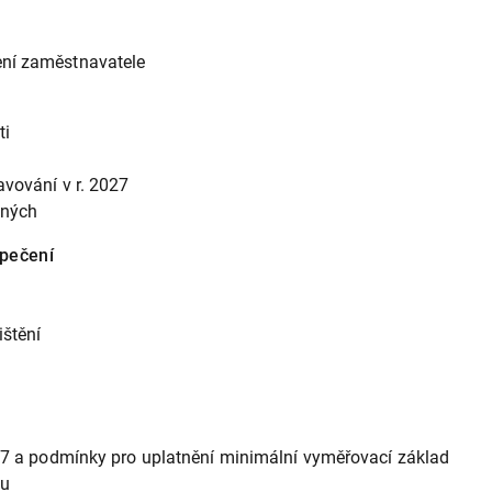
ení zaměstnavatele
ti
avování v r. 2027
ených
pečení
ištění
027 a podmínky pro uplatnění minimální vyměřovací základ
tu