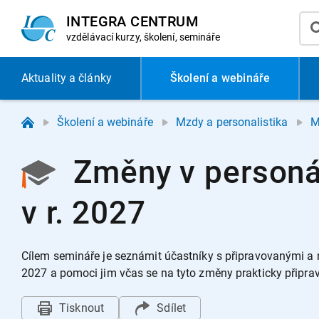
INTEGRA CENTRUM
vzdělávací
kurzy, školení, semináře
Aktuality
a články
Školení a webináře
Školení a webináře
Mzdy a personalistika
M
Změny v personá
v r. 2027
Cílem semináře je seznámit účastníky s připravovanými a
2027 a pomoci jim včas se na tyto změny prakticky připrav
Tisknout
Sdílet