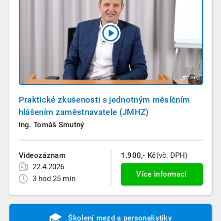
Praktické zkušenosti s jednotným měsíčním
hlášením zaměstnavatele (JMHZ)
Ing. Tomáš Smutný
Videozáznam
1.900,- Kč
(vč. DPH)
22.4.2026
Více informací
3 hod 25 min
Školení mezd a personalistiky