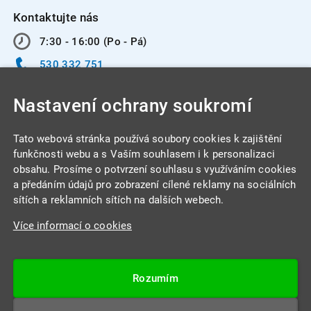
Kontaktujte nás
7:30 - 16:00 (Po - Pá)
530 332 751
info@integracentrum.cz
Nastavení ochrany soukromí
Odběr pozvánek
na email
Tato webová stránka používá soubory cookies k zajištění
funkčnosti webu a s Vaším souhlasem i k personalizaci
obsahu. Prosíme o potvrzení souhlasu s využíváním cookies
INTEGRA CENTRUM s.r.o.
a předáním údajů pro zobrazení cílené reklamy na sociálních
Jabloňová 662/7
sítích a reklamních sítích na dalších webech.
621 00 Brno
Více informací o cookies
IČ: 26234203
DIČ: CZ26234203
Rozumím
Datová schránka: 4beca6d