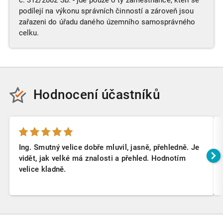
č. 312/2002 Sb. - jde pouze o ty zaměstnance, kteří se
podílejí na výkonu správních činností a zároveň jsou
zařazeni do úřadu daného územního samosprávného
celku.
Hodnocení účastníků
Ing. Smutný velice dobře mluvil, jasně, přehledně. Je
vidět, jak velké má znalosti a přehled. Hodnotím
velice kladně.