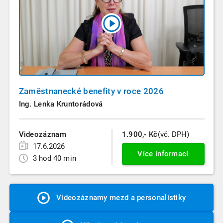
Zaměstnanecké benefity v roce 2026
Ing. Lenka Kruntorádová
Videozáznam
1.900,- Kč
(vč. DPH)
17.6.2026
Více informací
3 hod 40 min
Videozáznamy mezd a personalistiky