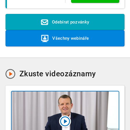
Odebírat pozvánky
Všechny webináře
Zkuste
videozáznamy