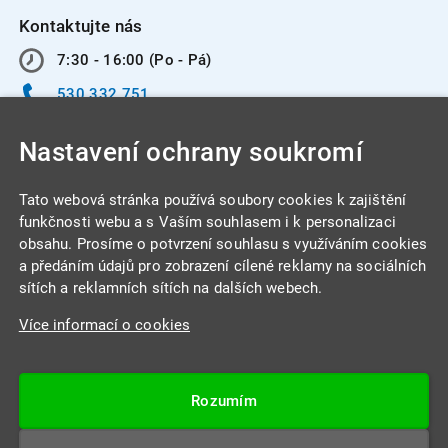
Kontaktujte nás
7:30 - 16:00 (Po - Pá)
530 332 751
info@integracentrum.cz
Nastavení ochrany soukromí
Odběr pozvánek
na email
Tato webová stránka používá soubory cookies k zajištění
funkčnosti webu a s Vaším souhlasem i k personalizaci
obsahu. Prosíme o potvrzení souhlasu s využíváním cookies
INTEGRA CENTRUM s.r.o.
a předáním údajů pro zobrazení cílené reklamy na sociálních
Jabloňová 662/7
sítích a reklamních sítích na dalších webech.
621 00 Brno
Více informací o cookies
IČ: 26234203
DIČ: CZ26234203
Rozumím
Datová schránka: 4beca6d