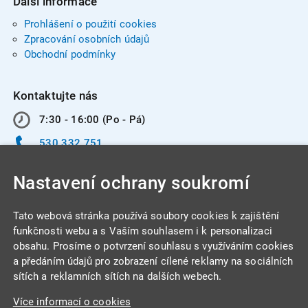
Další informace
Prohlášení o použití cookies
Zpracování osobních údajů
Obchodní podmínky
Kontaktujte nás
7:30 - 16:00 (Po - Pá)
530 332 751
info@integracentrum.cz
Nastavení ochrany soukromí
Odběr pozvánek
na email
Tato webová stránka používá soubory cookies k zajištění
funkčnosti webu a s Vaším souhlasem i k personalizaci
obsahu. Prosíme o potvrzení souhlasu s využíváním cookies
INTEGRA CENTRUM s.r.o.
a předáním údajů pro zobrazení cílené reklamy na sociálních
Jabloňová 662/7
sítích a reklamních sítích na dalších webech.
621 00 Brno
Více informací o cookies