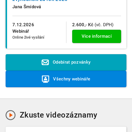
Jana Šmídová
7.12.2026
2.600,- Kč
(vč. DPH)
Webinář
Více informací
Online živé vysílání
Odebírat pozvánky
Všechny webináře
Zkuste
videozáznamy