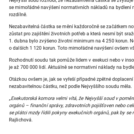
Nejvyšší soud rozhodl, že nezabavitelná částka se zvyšuje 
se mimořádné navýšení normativních nákladů na bydlení m
rozdílně.
Nezabavitelná částka se mění každoročně se začátkem nov
zůstat pro zajištění životních potřeb a která nesmí být s
1. dubna bylo zvýšeno životní minimum na 4 250 korun. N
o dalších 1 120 korun. Toto mimořádné navýšení ovšem v
Rozhodnutí soudu tak pomůže lidem v exekuci nebo v insol
je až 700 000 lidí. Aktuálně se normativní náklady na bydl
Otázkou ovšem je, jak se vyřeší případné zpětné doplacen
nezabavitelnou částku, než podle Nejvyššího soudu měla.
„Exekutorská komora velmi vítá, že Nejvyšší soud v poměrn
orgánů – finanční správy, zdravotních pojišťoven nebo cel
se plátci mzdy řídili pokyny exekučních orgánů, pak by se
Rajlichová.