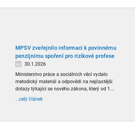
MPSV zveřejnilo informaci k povinnému
penzijnímu spoření pro rizikové profese
30.1.2026
Ministerstvo práce a sociálních věcí vydalo
metodický materiál a odpovědi na nejčastější
dotazy týkající se nového zákona, který od 1.
ledna 2026 zavádí povinnost zaměstnavatelů
...celý článek
přispívat na spoření na stáří zaměstnancům v
náročných profesích.