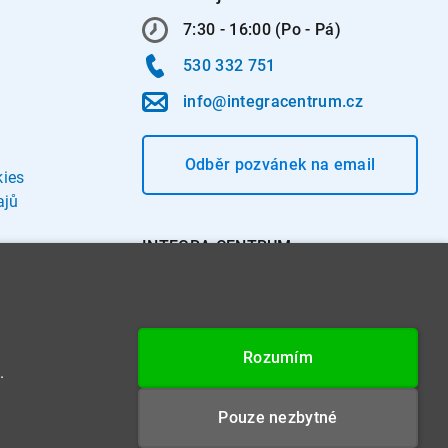
7:30 - 16:00 (Po - Pá)
530 332 751
info@integracentrum.cz
Odběr pozvánek
na email
kies
ajů
INTEGRA CENTRUM s.r.o.
Jabloňová 662/7
621 00 Brno
IČ: 26234203
Rozumím
DIČ: CZ26234203
.
Datová schránka: 4beca6d
Pouze nezbytné