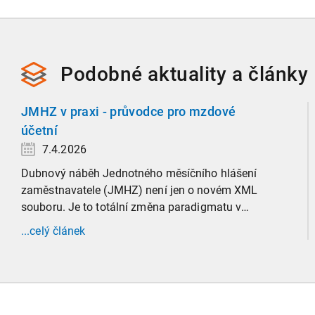
Podobné
aktuality a
články
JMHZ v praxi - průvodce pro mzdové
účetní
7.4.2026
Dubnový náběh Jednotného měsíčního hlášení
zaměstnavatele (JMHZ) není jen o novém XML
souboru. Je to totální změna paradigmatu v
evidenci zaměstnanců, která propojuje sociální
...celý článek
správu, finanční úřady a úřady práce do jednoho
nekompromisního celku