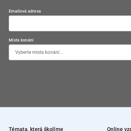
Emailová adresa
Místa konání
Vyberte místa konání...
Témata, která školíme
Online vz