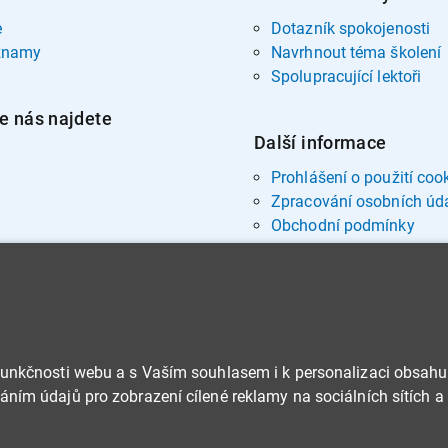
e
Dotazník spokojenosti
znamy
Navrhnout téma školení
Spolupracující lektoři
e nás najdete
Další informace
Prohlášení o použití coo
Zpracování osobních úd
Obchodní podmínky
funkčnosti webu a s Vaším souhlasem i k personalizaci obsahu
ním údajů pro zobrazení cílené reklamy na sociálních sítích a