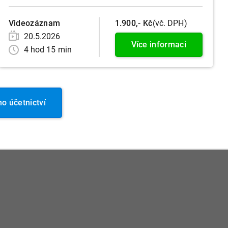
Videozáznam
1.900,- Kč
(vč. DPH)
20.5.2026
Více informací
4 hod 15 min
 účetnictví