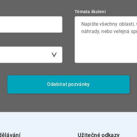
Témata školení
Odebírat pozvánky
dělávání
Užitečné odkazy