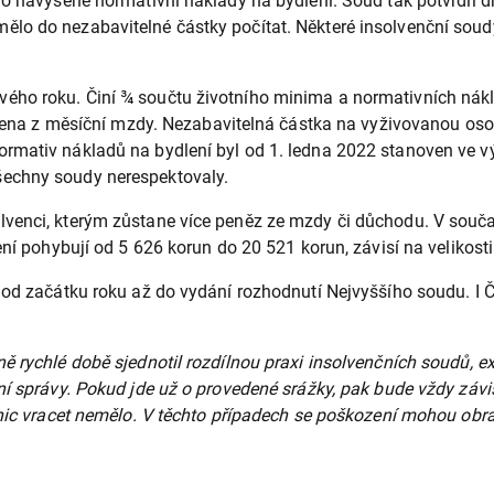
o navýšené normativní náklady na bydlení. Soud tak potvrdil dř
ělo do nezabavitelné částky počítat. Některé insolvenční sou
ého roku. Činí ¾ součtu životního minima a normativních nákl
ražena z měsíční mzdy. Nezabavitelná částka na vyživovanou oso
ormativ nákladů na bydlení byl od 1. ledna 2022 stanoven ve 
šechny soudy nerespektovaly.
venci, kterým zůstane více peněz ze mzdy či důchodu. V součas
ení pohybují od 5 626 korun do 20 521 korun, závisí na velikosti
í od začátku roku až do vydání rozhodnutí Nejvyššího soudu. I
ě rychlé době sjednotil rozdílnou praxi insolvenčních soudů, 
ní správy. Pokud jde už o provedené srážky, pak bude vždy záv
 nic vracet nemělo. V těchto případech se poškození mohou obra