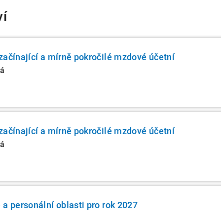
ví
začínající a mírně pokročilé mzdové účetní
vá
začínající a mírně pokročilé mzdové účetní
vá
 a personální oblasti pro rok 2027