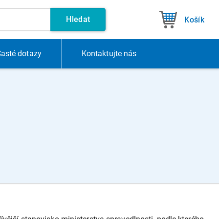
Hledat
Košík
asté dotazy
Kontakt
ujte nás