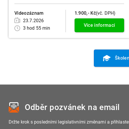
Videozáznam
1.900,- Kč
(vč. DPH)
23.7.2026
Více informací
3 hod 55 min
Školen
Odběr pozvánek
na email
Držte krok s posledními legislativními změnami a přihlast