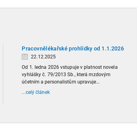
Pracovnělékařské prohlídky od 1.1.2026
22.12.2025
Od 1. ledna 2026 vstupuje v platnost novela
vyhlášky č. 79/2013 Sb., která mzdovým
účetním a personalistům upravuje
administrativu spojenou s pracovnělékařskými
...celý článek
prohlídkami. Vybrali jsme tři zásadní změny,
které ovlivní vaši každodenní praxi, a stručný
přehled ostatních novinek.