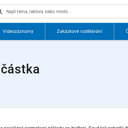
Videozáznamy
Zakázkové vzdělávání
Č
 částka