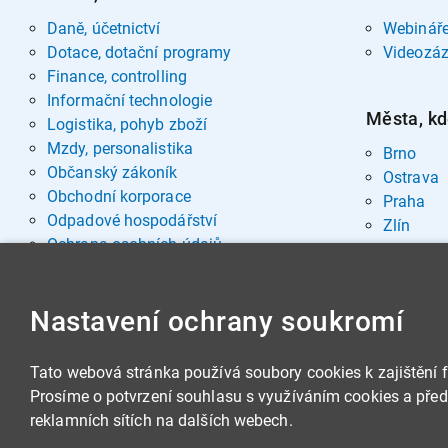
Daně, účetnictví
Webinář
Dotace, dotační programy
Videozá
Finance, controlling
Informační technologie
Města, kd
Logistika, pohyb zboží
Mzdy, personalistika
Brno
Občanský zákoník
Ostrava
Obchodní korporace
Praha
Odpadové hospodářství
Zlín
Ochrana osobních údajů
Pohřebnictví
Rozvoj osobnosti
Nastavení ochrany soukromí
Sociální oblast
Spisová služba, archivnictví
Stavby, nemovitosti
Tato webová stránka používá soubory cookies k zajištění 
Veřejná správa
Prosíme o potvrzení souhlasu s využíváním cookies a předá
Veřejné zakázky
reklamních sítích na dalších webech.
Zbrojní legislativa