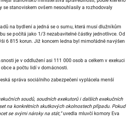
ívější stanovisko ministerstva spravedlnosti, podle kterého
dy se stanoviskem ovšem nesouhlasily a rozhodovaly
adů na bydlení a jedná se o sumu, která musí dlužníkům
bu se počítá jako 1/3 nezabavitelné částky jednotlivce. Od
výši 6 815 korun. Již koncem ledna byl mimořádně navýšen
nosti je v oddlužení asi 111 000 osob a celkem v exekuci
 obce a počtu lidí v domácnosti.
 Česká správa sociálního zabezpečení vyplácela menší
exekučních soudů, soudních exekutorů i dalších exekučních
iset na konkrétních skutkových okolnostech případu. Pokud
cet se svými nároky na stát,“
uvedla mluvčí komory Eva