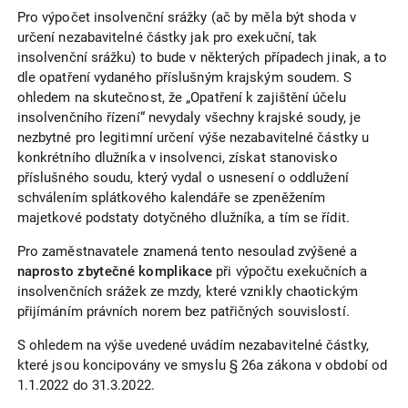
Pro výpočet insolvenční srážky (ač by měla být shoda v
určení nezabavitelné částky jak pro exekuční, tak
insolvenční srážku) to bude v některých případech jinak, a to
dle opatření vydaného příslušným krajským soudem. S
ohledem na skutečnost, že „Opatření k zajištění účelu
insolvenčního řízení“ nevydaly všechny krajské soudy, je
nezbytné pro legitimní určení výše nezabavitelné částky u
konkrétního dlužníka v insolvenci, získat stanovisko
příslušného soudu, který vydal o usnesení o oddlužení
schválením splátkového kalendáře se zpeněžením
majetkové podstaty dotyčného dlužníka, a tím se řídit.
Pro zaměstnavatele znamená tento nesoulad zvýšené a
naprosto zbytečné komplikace
při výpočtu exekučních a
insolvenčních srážek ze mzdy, které vznikly chaotickým
přijímáním právních norem bez patřičných souvislostí.
S ohledem na výše uvedené uvádím nezabavitelné částky,
které jsou koncipovány ve smyslu § 26a zákona v období od
1.1.2022 do 31.3.2022.