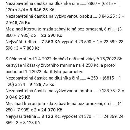
Nezabavitelná částka na dlužníka činí …… 3860 + (6815 + 1
120) x 3/4 =
8 846,25 Kč
Nezabavitelná částka na vyživovanou osobu …. 8 846,25 : 3 =
2 948,75 Kč
Mez, nad kterou je mzda zabavitelná bez omezení, činí …. (3
860 + 7 935) x 2 =
23 590 Kč
Nejvyšší třetina …
7 863 Kč
, výpočet 23 590 – 1 = 23 589, 23
598 : 3 = 7 863 Kč
S účinností od 1.4.2022 dochází nařízení vlády č.75/2022 Sb.
ke zvýšení částky životního minima na 4 250 Kč, a proto
budou od 1.4.2022 platit tyto parametry:
Nezabavitelná částka na dlužníka činí …… 4 250 + (6815 + 1
120) x 3/4 =
9 138,75 Kč
Nezabavitelná částka na vyživovanou osobu …. 9 138,75 : 3 =
3 046,25 Kč
Mez, nad kterou je mzda zabavitelná bez omezení, činí …. (4
250 + 7 935) x 2 =
24 370 Kč
Nejvyšší třetina …
8 123 Kč
, výpočet 24 370 – 1 = 24 369, 24
369 : 3 = 8 123 Kč