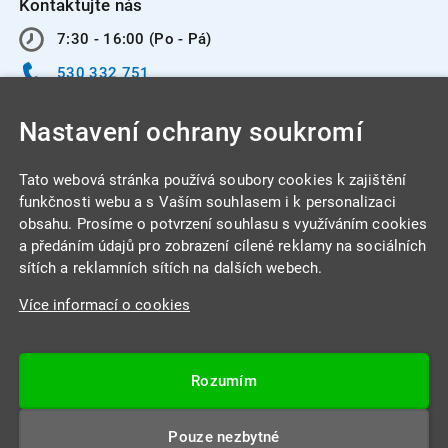
Kontaktujte nás
7:30 - 16:00 (Po - Pá)
530 332 751
info@integracentrum.cz
Nastavení ochrany soukromí
Odběr pozvánek
na email
Tato webová stránka používá soubory cookies k zajištění
funkčnosti webu a s Vaším souhlasem i k personalizaci
obsahu. Prosíme o potvrzení souhlasu s využíváním cookies
INTEGRA CENTRUM s.r.o.
a předáním údajů pro zobrazení cílené reklamy na sociálních
Jabloňová 662/7
sítích a reklamních sítích na dalších webech.
621 00 Brno
Více informací o cookies
IČ: 26234203
DIČ: CZ26234203
Rozumím
Datová schránka: 4beca6d
Pouze nezbytné