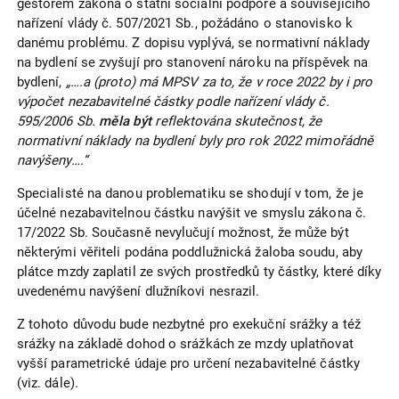
gestorem zákona o státní sociální podpoře a souvisejícího
nařízení vlády č. 507/2021 Sb., požádáno o stanovisko k
danému problému. Z dopisu vyplývá, se normativní náklady
na bydlení se zvyšují pro stanovení nároku na příspěvek na
bydlení,
„….a (proto) má MPSV za to, že v roce 2022 by i pro
výpočet nezabavitelné částky podle nařízení vlády č.
595/2006 Sb.
měla být
reflektována skutečnost, že
normativní náklady na bydlení byly pro rok 2022 mimořádně
navýšeny….“
Specialisté na danou problematiku se shodují v tom, že je
účelné nezabavitelnou částku navýšit ve smyslu zákona č.
17/2022 Sb. Současně nevylučují možnost, že může být
některými věřiteli podána poddlužnická žaloba soudu, aby
plátce mzdy zaplatil ze svých prostředků ty částky, které díky
uvedenému navýšení dlužníkovi nesrazil.
Z tohoto důvodu bude nezbytné pro exekuční srážky a též
srážky na základě dohod o srážkách ze mzdy uplatňovat
vyšší parametrické údaje pro určení nezabavitelné částky
(viz. dále).