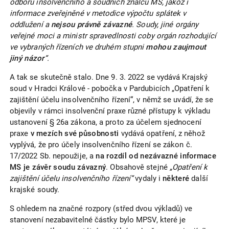
odboru insolvenčního a soudních znalců MS, jakož i
informace zveřejněné v metodice výpočtu splátek v
oddlužení a
nejsou právně závazné
. Soudy, jiné orgány
veřejné moci a ministr spravedlnosti coby orgán rozhodující
ve vybraných řízeních ve druhém stupni
mohou zaujmout
jiný názor
“.
A tak se skutečně stalo. Dne 9. 3. 2022 se vydává Krajský
soud v Hradci Králové - pobočka v Pardubicích „Opatření k
zajištění účelu insolvenčního řízení“, v němž se uvádí, že se
objevily v rámci insolvenční praxe různé přístupy k výkladu
ustanovení § 26a zákona, a proto za účelem sjednocení
praxe
v mezích své působnosti
vydává opatření, z něhož
vyplývá, že pro účely insolvenčního řízení se zákon č.
17/2022 Sb. nepoužije, a
na rozdíl od nezávazné informace
MS je závěr soudu závazný
. Obsahově stejné
„Opatření k
zajištění účelu insolvenčního řízení“
vydaly i
některé
další
krajské soudy.
S ohledem na značné rozpory (střed dvou výkladů) ve
stanovení nezabavitelné částky bylo MPSV, které je