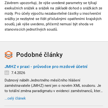
Závěrem upozorňuji, že výše uvedené parametry se týkají
exekučních srážek a srážek na základě dohod o srážkách ze
mzdy. Pro účely výpočtu nezabavitelné částky u insolvenční
srážky je nezbytné se řídit příslušnými opatřeními krajských
soudů, jak výše uvedeno, přičemž nemusí být shoda ve
stanoviscích jednotlivých soudů.
Podobné
články
JMHZ v praxi - průvodce pro mzdové účetní
7.4.2026
Dubnový náběh Jednotného měsíčního hlášení
zaměstnavatele (JMHZ) není jen o novém XML souboru. Je
to totální změna paradigmatu v evidenci zaměstnanců, která
propojuje sociální správu, finanční úřady a úřady práce do
...celý článek
jednoho nekompromisního celku