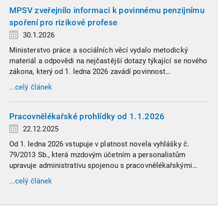
MPSV zveřejnilo informaci k povinnému penzijnímu
spoření pro rizikové profese
30.1.2026
Ministerstvo práce a sociálních věcí vydalo metodický
materiál a odpovědi na nejčastější dotazy týkající se nového
zákona, který od 1. ledna 2026 zavádí povinnost
zaměstnavatelů přispívat na spoření na stáří zaměstnancům
...celý článek
v náročných profesích.
Pracovnělékařské prohlídky od 1.1.2026
22.12.2025
Od 1. ledna 2026 vstupuje v platnost novela vyhlášky č.
79/2013 Sb., která mzdovým účetním a personalistům
upravuje administrativu spojenou s pracovnělékařskými
prohlídkami. Vybrali jsme tři zásadní změny, které ovlivní
...celý článek
vaši každodenní praxi, a stručný přehled ostatních novinek.