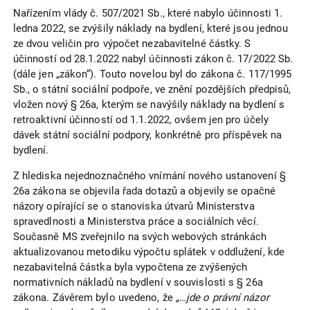
Nařízením vlády č. 507/2021 Sb., které nabylo účinnosti 1.
ledna 2022, se zvýšily náklady na bydlení, které jsou jednou
ze dvou veličin pro výpočet nezabavitelné částky. S
účinností od 28.1.2022 nabyl účinnosti zákon č. 17/2022 Sb.
(dále jen „zákon“). Touto novelou byl do zákona č. 117/1995
Sb., o státní sociální podpoře, ve znění pozdějších předpisů,
vložen nový § 26a, kterým se navýšily náklady na bydlení s
retroaktivní účinností od 1.1.2022, ovšem jen pro účely
dávek státní sociální podpory, konkrétně pro příspěvek na
bydlení.
Z hlediska nejednoznačného vnímání nového ustanovení §
26a zákona se objevila řada dotazů a objevily se opačné
názory opírající se o stanoviska útvarů Ministerstva
spravedlnosti a Ministerstva práce a sociálních věcí.
Současně MS zveřejnilo na svých webových stránkách
aktualizovanou metodiku výpočtu splátek v oddlužení, kde
nezabavitelná částka byla vypočtena ze zvýšených
normativních nákladů na bydlení v souvislosti s § 26a
zákona. Závěrem bylo uvedeno, že
„…jde o právní názor