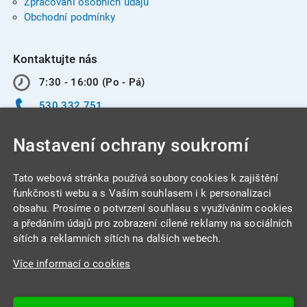
Zpracování osobních údajů
Obchodní podmínky
Kontaktujte nás
7:30 - 16:00 (Po - Pá)
530 332 751
info@integracentrum.cz
Nastavení ochrany soukromí
Odběr pozvánek
na email
Tato webová stránka používá soubory cookies k zajištění
funkčnosti webu a s Vaším souhlasem i k personalizaci
obsahu. Prosíme o potvrzení souhlasu s využíváním cookies
INTEGRA CENTRUM s.r.o.
a předáním údajů pro zobrazení cílené reklamy na sociálních
Jabloňová 662/7
sítích a reklamních sítích na dalších webech.
621 00 Brno
Více informací o cookies
IČ: 26234203
DIČ: CZ26234203