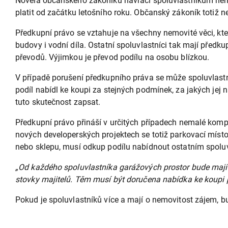
Novela občanského zákoníku navrací spoluvlastníkům nem
platit od začátku letošního roku. Občanský zákoník totiž 
Předkupní právo se vztahuje na všechny nemovité věci, kter
budovy i vodní díla. Ostatní spoluvlastníci tak mají předku
převodů. Výjimkou je převod podílu na osobu blízkou.
V případě porušení předkupního práva se může spoluvlastn
podíl nabídl ke koupi za stejných podmínek, za jakých jej
tuto skutečnost zapsat.
Předkupní právo přináší v určitých případech nemalé kompli
nových developerských projektech se totiž parkovací místo
nebo sklepu, musí odkup podílu nabídnout ostatním spoluvl
„Od každého spoluvlastníka garážových prostor bude majit
stovky majitelů. Těm musí být doručena nabídka ke koupi p
Pokud je spoluvlastníků více a mají o nemovitost zájem, bu