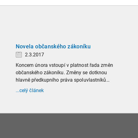
Novela občanského zákoníku
2.3.2017
Koncem února vstoupí v platnost řada změn
občanského zákoníku. Změny se dotknou
hlavně předkupního práva spoluvlastníků
nemovitostí, výše kauce u nájmu bytu a domu a
...celý článek
rozšíření režimu inženýrských sítí na všechny
liniové stavby.
Novela by měla pomoci lidem s nižšími příjmy.
Díky ní by mělo dojít ke snížení hranici
maximální kauce u nájmu bytu a domu, a to ze
šestinásobku měsíčního nájemného na