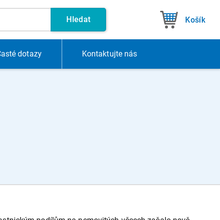
Hledat
Košík
asté dotazy
Kontakt
ujte nás