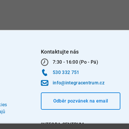
Kontaktujte nás
7:30 - 16:00 (Po - Pá)
530 332 751
info@integracentrum.cz
Odběr pozvánek
na email
kies
ajů
INTEGRA CENTRUM s.r.o.