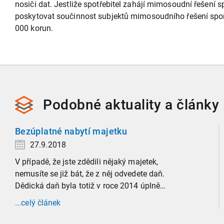
nosiči dat. Jestliže spotřebitel zahájí mimosoudní řešení s
poskytovat součinnost subjektů mimosoudního řešení sporů
000 korun.
Podobné
aktuality a
články
Bezúplatné nabytí majetku
27.9.2018
V případě, že jste zdědili nějaký majetek,
nemusíte se již bát, že z něj odvedete daň.
Dědická daň byla totiž v roce 2014 úplně
zrušena. V současnosti se hovoří o tzv.
...celý článek
bezúplatném nabytí a dle zákona je osvobozeno
od daně z příjmů.