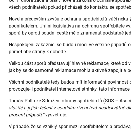
Od 1. února začala platit novela zákona o ochraně spotřebi
všech podnikatelů pokud přicházejí do kontaktu se spotřebi
Novela především zvyšuje ochranu spotřebitelů vůči nekal
podnikatelem. Unijní legislativa na ochranu spotřebitele v
sporů by oproti soudní cestě mělo znamenat podstatně jed
Nespokojení zákazníci se budou moci ve většině případů ob
přimět obě strany k dohodě.
Velkou část sporů představují hlavně reklamace, které od
jak by se do samotné reklamace mohla aktivně zapojit a p
Všichni podnikatelé tedy budou mít informační povinnost 
provozuje-li podnikatel internetové stránky, tato informac
Tomáš Palla ze Sdružení obrany spotřebitelů (SOS – Aso
složité a jejich řešení v soudním řízení trvá neadekvátně
procent případů,“
vysvětluje.
V případě, že se vzniklý spor mezi spotřebitelem a prodáv