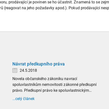
poru, prodávající je povinen se ho účastnit. Znamená to se zejm
 (reagovat na jeho požadavky apod.). Pokud prodávající nespl
Návrat předkupního práva
24.5.2018
Novela občanského zákoníku navrací
spoluvlastníkům nemovitosti zákonné předkupní
právo. Předkupní právo ke spoluvlastnickým
podílům na nemovitých věcech začalo nově
...celý článek
platit od začátku letošního roku.