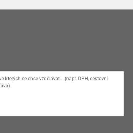
Novela by měla pomoci lidem s nižšími příjmy.
Díky ní by mělo dojít ke snížení hranici
maximální kauce u nájmu bytu a domu, a to ze
šestinásobku měsíčního nájemného na
trojnásobek.