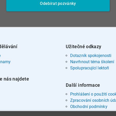
Odebírat pozvánky
dělávání
Užitečné odkazy
e
Dotazník spokojenosti
znamy
Navrhnout téma školení
Spolupracující lektoři
e nás najdete
Další informace
Prohlášení o použití coo
Zpracování osobních úd
Obchodní podmínky