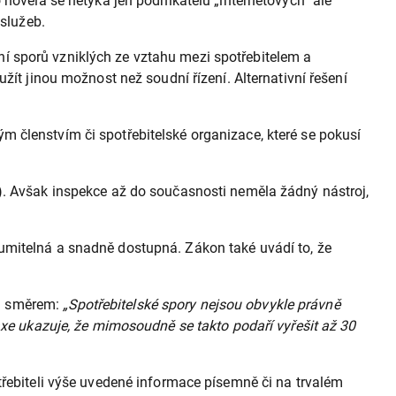
 novela se netýká jen podnikatelů „internetových“ ale
 služeb.
í sporů vzniklých ze vztahu mezi spotřebitelem a
žít jinou možnost než soudní řízení. Alternativní řešení
 členstvím či spotřebitelské organizace, které se pokusí
). Avšak inspekce až do současnosti neměla žádný nástroj,
umitelná a snadně dostupná. Zákon také uvádí to, že
ým směrem:
„Spotřebitelské spory nejsou obvykle právně
axe ukazuje, že mimosoudně se takto podaří vyřešit až 30
třebiteli výše uvedené informace písemně či na trvalém