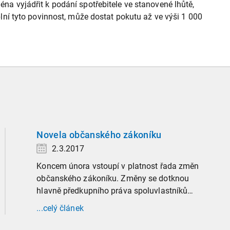
éna vyjádřit k podání spotřebitele ve stanovené lhůtě,
ní tyto povinnost, může dostat pokutu až ve výši 1 000
Novela občanského zákoníku
2.3.2017
Koncem února vstoupí v platnost řada změn
občanského zákoníku. Změny se dotknou
hlavně předkupního práva spoluvlastníků
nemovitostí, výše kauce u nájmu bytu a domu a
...celý článek
rozšíření režimu inženýrských sítí na všechny
liniové stavby.