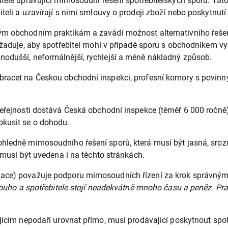
tele upravující mimosoudní řešení spotřebitelských sporů. Tato
teli a uzavírají s nimi smlouvy o prodeji zboží nebo poskytnutí
ým obchodním praktikám a zavádí možnost alternativního řešen
yžaduje, aby spotřebitel mohl v případě sporu s obchodníkem vyu
nodušší, neformálnější, rychlejší a méně nákladný způsob.
racet na Českou obchodní inspekci, profesní komory s povinným
 veřejnosti dostává Česká obchodní inspekce (téměř 6 000 ročně
okusit se o dohodu.
ohledně mimosoudního řešení sporů, která musí být jasná, sroz
e musí být uvedena i na těchto stránkách.
ciace) považuje podporu mimosoudních řízení za krok správn
 dlouho a spotřebitele stojí neadekvátně mnoho času a peněz. Pr
ajícím nepodaří urovnat přímo, musí prodávající poskytnout spo