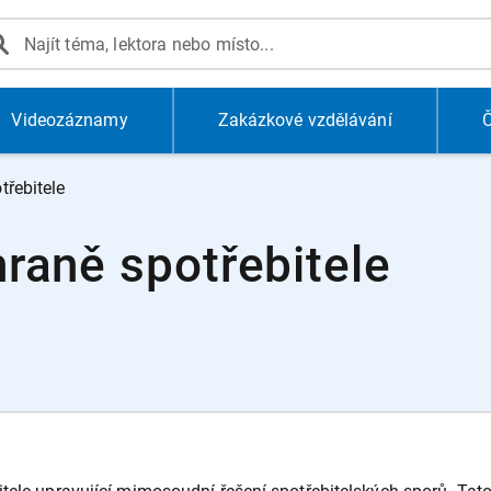
Videozáznamy
Zakázkové vzdělávání
Č
řebitele
raně spotřebitele