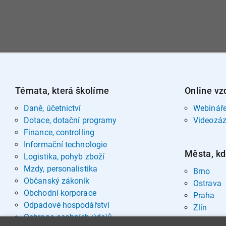
Témata, která školíme
Online vz
Daně, účetnictví
Webinář
Dotace, dotační programy
Videozá
Finance, controlling
Informační technologie
Města, kd
Logistika, pohyb zboží
Mzdy, personalistika
Brno
Občanský zákoník
Ostrava
Obchodní korporace
Praha
Odpadové hospodářství
Zlín
Ochrana osobních údajů