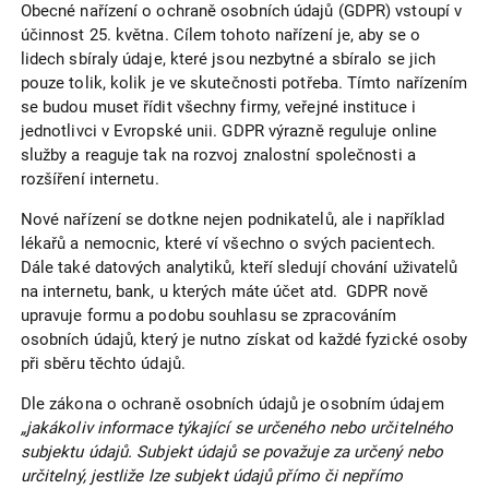
Obecné nařízení o ochraně osobních údajů (GDPR) vstoupí v
účinnost 25. května. Cílem tohoto nařízení je, aby se o
lidech sbíraly údaje, které jsou nezbytné a sbíralo se jich
pouze tolik, kolik je ve skutečnosti potřeba. Tímto nařízením
se budou muset řídit všechny firmy, veřejné instituce i
jednotlivci v Evropské unii. GDPR výrazně reguluje online
služby a reaguje tak na rozvoj znalostní společnosti a
rozšíření internetu.
Nové nařízení se dotkne nejen podnikatelů, ale i například
lékařů a nemocnic, které ví všechno o svých pacientech.
Dále také datových analytiků, kteří sledují chování uživatelů
na internetu, bank, u kterých máte účet atd. GDPR nově
upravuje formu a podobu souhlasu se zpracováním
osobních údajů, který je nutno získat od každé fyzické osoby
při sběru těchto údajů.
Dle zákona o ochraně osobních údajů je osobním údajem
„jakákoliv informace týkající se určeného nebo určitelného
subjektu údajů. Subjekt údajů se považuje za určený nebo
určitelný, jestliže lze subjekt údajů přímo či nepřímo