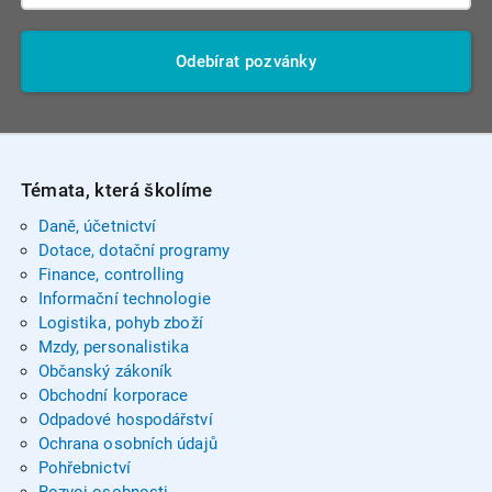
Odebírat pozvánky
Témata, která školíme
Daně, účetnictví
Dotace, dotační programy
Finance, controlling
Informační technologie
Logistika, pohyb zboží
Mzdy, personalistika
Občanský zákoník
Obchodní korporace
Odpadové hospodářství
Ochrana osobních údajů
Pohřebnictví