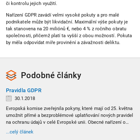
či kontrolu jejich využití.
Nařízení GDPR zavádí velmi vysoké pokuty a pro malé
podnikatele může být likvidační. Maximální výše pokuty je
tak stanovena na 20 miliónů €, nebo 4 % z ročního obratu
společnosti, přičemž platí ta vyšší z obou možností. Pokuta
by měla odpovídat míře provinění a závažnosti deliktu.
Podobné
články
Pravidla GDPR
30.1.2018
Evropská komise zveřejnila pokyny, které mají od 25. května
umožnit přímé a bezproblémové uplatňování nových pravidel
na ochranu údajů v celé Evropské unii. Obecné nařízení o
ochraně osobních údajů neboli GDPR má za úkol posílit
...celý článek
ochranu osobních údajů fyzických osob v Evropské unii a