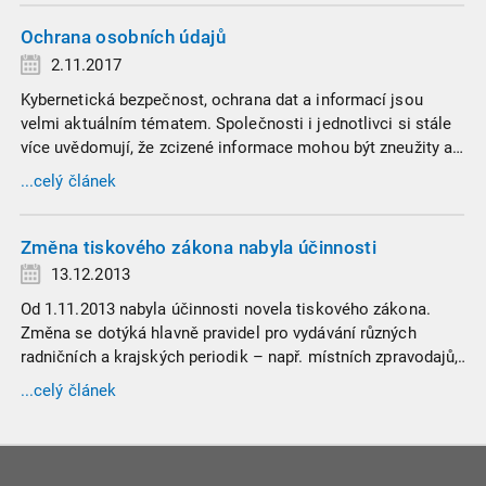
odstranit rozdíly v národních úpravách členských států.
Ochrana osobních údajů
2.11.2017
Kybernetická bezpečnost, ochrana dat a informací jsou
velmi aktuálním tématem. Společnosti i jednotlivci si stále
více uvědomují, že zcizené informace mohou být zneužity a
každý systém může být napaden na mnoha úrovních.
...celý článek
Změna tiskového zákona nabyla účinnosti
13.12.2013
Od 1.11.2013 nabyla účinnosti novela tiskového zákona.
Změna se dotýká hlavně pravidel pro vydávání různých
radničních a krajských periodik – např. místních zpravodajů,
městských nebo krajských novin.
...celý článek