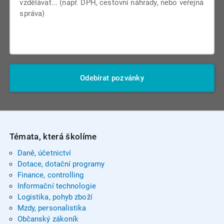
Odebírat pozvánky
Témata, která školíme
Daně, účetnictví
Dotace, dotační programy
Finance, controlling
Informační technologie
Logistika, pohyb zboží
Mzdy, personalistika
Občanský zákoník