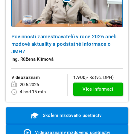
Povinnosti zaměstnavatelů v roce 2026 aneb
mzdové aktuality a podstatné informace o
JMHZ
Ing. Růžena Klímová
Videozáznam
1.900,- Kč
(vč. DPH)
20.5.2026
Více informací
4 hod 15 min
Školení mzdového účetnictví
Videozáznamy mzdového účetnictví