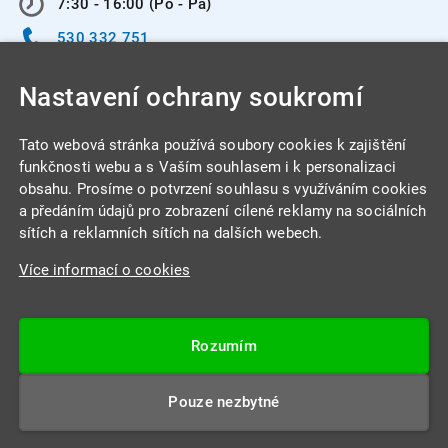
7:30 - 16:00 (Po - Pá)
530 332 751
info@integracentrum.cz
Nastavení ochrany soukromí
Odběr pozvánek
na email
Tato webová stránka používá soubory cookies k zajištění
funkčnosti webu a s Vaším souhlasem i k personalizaci
obsahu. Prosíme o potvrzení souhlasu s využíváním cookies
INTEGRA CENTRUM s.r.o.
a předáním údajů pro zobrazení cílené reklamy na sociálních
Jabloňová 662/7
sítích a reklamních sítích na dalších webech.
621 00 Brno
Více informací o cookies
IČ: 26234203
DIČ: CZ26234203
Rozumím
Datová schránka: 4beca6d
Pouze nezbytné