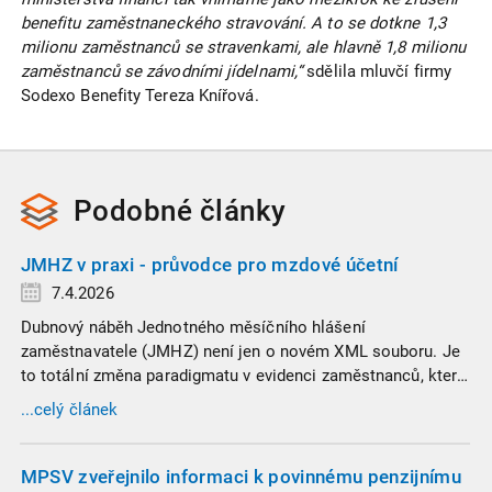
benefitu zaměstnaneckého stravování. A to se dotkne 1,3
milionu zaměstnanců se stravenkami, ale hlavně 1,8 milionu
zaměstnanců se závodními jídelnami,“
sdělila mluvčí firmy
Sodexo Benefity Tereza Knířová.
Podobné
články
JMHZ v praxi - průvodce pro mzdové účetní
7.4.2026
Dubnový náběh Jednotného měsíčního hlášení
zaměstnavatele (JMHZ) není jen o novém XML souboru. Je
to totální změna paradigmatu v evidenci zaměstnanců, která
propojuje sociální správu, finanční úřady a úřady práce do
...celý článek
jednoho nekompromisního celku
MPSV zveřejnilo informaci k povinnému penzijnímu