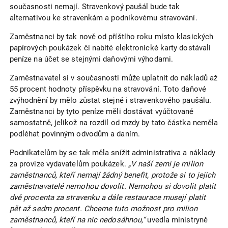
současnosti nemají. Stravenkový paušál bude tak
alternativou ke stravenkám a podnikovému stravování.
Zaměstnanci by tak nově od příštího roku místo klasických
papírových poukázek či nabité elektronické karty dostávali
peníze na účet se stejnými daňovými výhodami.
Zaměstnavatel si v současnosti může uplatnit do nákladů až
55 procent hodnoty příspěvku na stravování. Toto daňové
zvýhodnění by mělo zůstat stejné i stravenkového paušálu.
Zaměstnanci by tyto peníze měli dostávat vyúčtované
samostatně, jelikož na rozdíl od mzdy by tato částka neměla
podléhat povinným odvodům a daním.
Podnikatelům by se tak měla snížit administrativa a náklady
za provize vydavatelům poukázek.
„V naší zemi je milion
zaměstnanců, kteří nemají žádný benefit, protože si to jejich
zaměstnavatelé nemohou dovolit. Nemohou si dovolit platit
dvě procenta za stravenku a dále restaurace musejí platit
pět až sedm procent. Chceme tuto možnost pro milion
zaměstnanců, kteří na nic nedosáhnou,“
uvedla ministryně