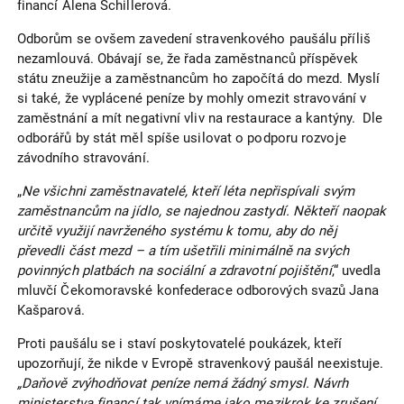
financí Alena Schillerová.
Odborům se ovšem zavedení stravenkového paušálu příliš
nezamlouvá. Obávají se, že řada zaměstnanců příspěvek
státu zneužije a zaměstnancům ho započítá do mezd. Myslí
si také, že vyplácené peníze by mohly omezit stravování v
zaměstnání a mít negativní vliv na restaurace a kantýny. Dle
odborářů by stát měl spíše usilovat o podporu rozvoje
závodního stravování.
„
Ne všichni zaměstnavatelé, kteří léta nepřispívali svým
zaměstnancům na jídlo, se najednou zastydí. Někteří naopak
určitě využijí navrženého systému k tomu, aby do něj
převedli část mezd – a tím ušetřili minimálně na svých
povinných platbách na sociální a zdravotní pojištění
,“ uvedla
mluvčí Čekomoravské konfederace odborových svazů Jana
Kašparová.
Proti paušálu se i staví poskytovatelé poukázek, kteří
upozorňují, že nikde v Evropě stravenkový paušál neexistuje.
„Daňově zvýhodňovat peníze nemá žádný smysl. Návrh
ministerstva financí tak vnímáme jako mezikrok ke zrušení