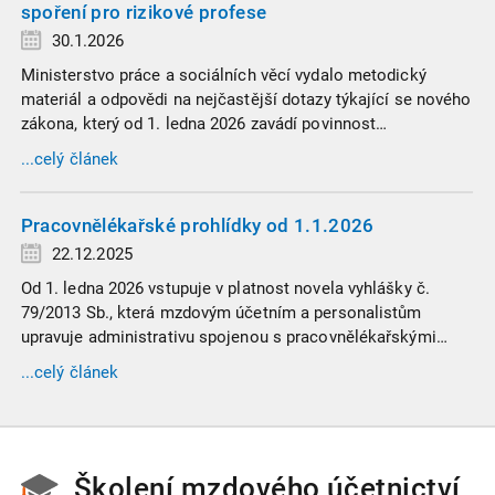
spoření pro rizikové profese
30.1.2026
Ministerstvo práce a sociálních věcí vydalo metodický
materiál a odpovědi na nejčastější dotazy týkající se nového
zákona, který od 1. ledna 2026 zavádí povinnost
zaměstnavatelů přispívat na spoření na stáří zaměstnancům
...celý článek
v náročných profesích.
Pracovnělékařské prohlídky od 1.1.2026
22.12.2025
Od 1. ledna 2026 vstupuje v platnost novela vyhlášky č.
79/2013 Sb., která mzdovým účetním a personalistům
upravuje administrativu spojenou s pracovnělékařskými
prohlídkami. Vybrali jsme tři zásadní změny, které ovlivní
...celý článek
vaši každodenní praxi, a stručný přehled ostatních novinek.
Školení mzdového účetnictví