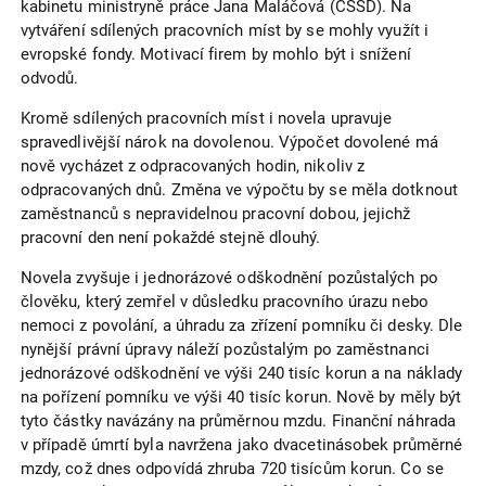
kabinetu ministryně práce Jana Maláčová (ČSSD). Na
vytváření sdílených pracovních míst by se mohly využít i
evropské fondy. Motivací firem by mohlo být i snížení
odvodů.
Kromě sdílených pracovních míst i novela upravuje
spravedlivější nárok na dovolenou. Výpočet dovolené má
nově vycházet z odpracovaných hodin, nikoliv z
odpracovaných dnů. Změna ve výpočtu by se měla dotknout
zaměstnanců s nepravidelnou pracovní dobou, jejichž
pracovní den není pokaždé stejně dlouhý.
Novela zvyšuje i jednorázové odškodnění pozůstalých po
člověku, který zemřel v důsledku pracovního úrazu nebo
nemoci z povolání, a úhradu za zřízení pomníku či desky. Dle
nynější právní úpravy náleží pozůstalým po zaměstnanci
jednorázové odškodnění ve výši 240 tisíc korun a na náklady
na pořízení pomníku ve výši 40 tisíc korun. Nově by měly být
tyto částky navázány na průměrnou mzdu. Finanční náhrada
v případě úmrtí byla navržena jako dvacetinásobek průměrné
mzdy, což dnes odpovídá zhruba 720 tisícům korun. Co se