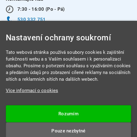
7:30 - 16:00 (Po - Pá)
530 332 751
info@integracentrum.cz
Nastavení ochrany soukromí
Odběr pozvánek
na email
Tato webová stránka používá soubory cookies k zajištění
funkčnosti webu a s Vaším souhlasem i k personalizaci
obsahu. Prosíme o potvrzení souhlasu s využíváním cookies
INTEGRA CENTRUM s.r.o.
a předáním údajů pro zobrazení cílené reklamy na sociálních
Jabloňová 662/7
sítích a reklamních sítích na dalších webech.
621 00 Brno
Více informací o cookies
IČ: 26234203
DIČ: CZ26234203
Rozumím
Datová schránka: 4beca6d
Pouze nezbytné