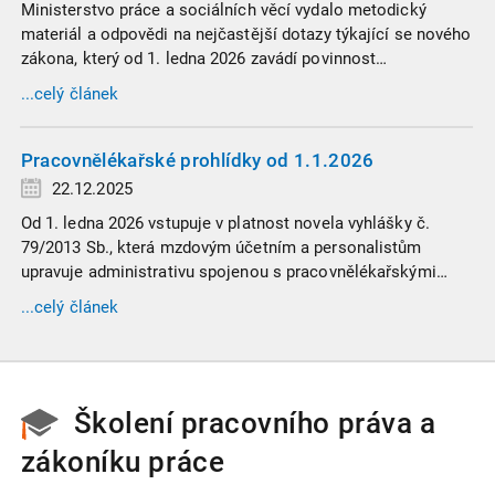
Ministerstvo práce a sociálních věcí vydalo metodický
materiál a odpovědi na nejčastější dotazy týkající se nového
zákona, který od 1. ledna 2026 zavádí povinnost
zaměstnavatelů přispívat na spoření na stáří zaměstnancům
...celý článek
v náročných profesích.
Pracovnělékařské prohlídky od 1.1.2026
22.12.2025
Od 1. ledna 2026 vstupuje v platnost novela vyhlášky č.
79/2013 Sb., která mzdovým účetním a personalistům
upravuje administrativu spojenou s pracovnělékařskými
prohlídkami. Vybrali jsme tři zásadní změny, které ovlivní
...celý článek
vaši každodenní praxi, a stručný přehled ostatních novinek.
Školení pracovního práva a
zákoníku práce