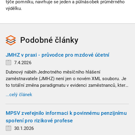
týče pomníku, navrhuje se jeden a půlnásobek průměrného
výdělku.
Podobné
články
JMHZ v praxi - průvodce pro mzdové účetní
7.4.2026
Dubnový náběh Jednotného měsíčního hlášení
zaměstnavatele (JMHZ) není jen o novém XML souboru. Je
to totální změna paradigmatu v evidenci zaměstnanců, která
propojuje sociální správu, finanční úřady a úřady práce do
...celý článek
jednoho nekompromisního celku
MPSV zveřejnilo informaci k povinnému penzijnímu
spoření pro rizikové profese
30.1.2026