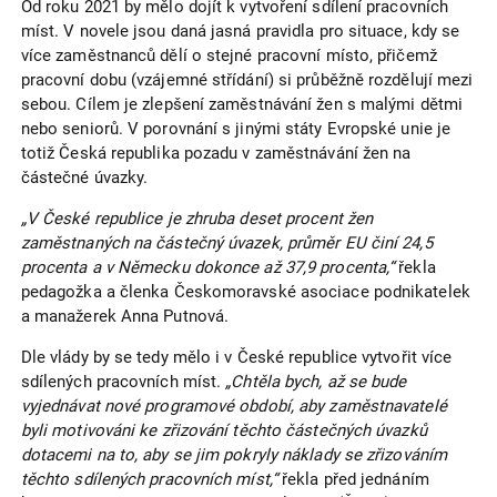
Od roku 2021 by mělo dojít k vytvoření sdílení pracovních
míst. V novele jsou daná jasná pravidla pro situace, kdy se
více zaměstnanců dělí o stejné pracovní místo, přičemž
pracovní dobu (vzájemné střídání) si průběžně rozdělují mezi
sebou. Cílem je zlepšení zaměstnávání žen s malými dětmi
nebo seniorů. V porovnání s jinými státy Evropské unie je
totiž Česká republika pozadu v zaměstnávání žen na
částečné úvazky.
„V České republice je zhruba deset procent žen
zaměstnaných na částečný úvazek, průměr EU činí 24,5
procenta a v Německu dokonce až 37,9 procenta,“
řekla
pedagožka a členka Českomoravské asociace podnikatelek
a manažerek Anna Putnová.
Dle vlády by se tedy mělo i v České republice vytvořit více
sdílených pracovních míst.
„Chtěla bych, až se bude
vyjednávat nové programové období, aby zaměstnavatelé
byli motivováni ke zřizování těchto částečných úvazků
dotacemi na to, aby se jim pokryly náklady se zřizováním
těchto sdílených pracovních míst,“
řekla před jednáním