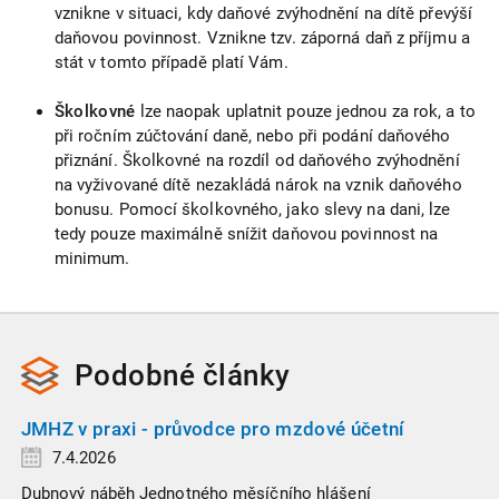
vznikne v situaci, kdy daňové zvýhodnění na dítě převýší
daňovou povinnost. Vznikne tzv. záporná daň z příjmu a
stát v tomto případě platí Vám.
Školkovné
lze naopak uplatnit pouze jednou za rok, a to
při ročním zúčtování daně, nebo při podání daňového
přiznání. Školkovné na rozdíl od daňového zvýhodnění
na vyživované dítě nezakládá nárok na vznik daňového
bonusu. Pomocí školkovného, jako slevy na dani, lze
tedy pouze maximálně snížit daňovou povinnost na
minimum.
Podobné
články
JMHZ v praxi - průvodce pro mzdové účetní
7.4.2026
Dubnový náběh Jednotného měsíčního hlášení