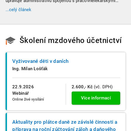
upravuje administrativu spojenou s pracovnělékařskými
prohlídkami. Vybrali jsme tři zásadní změny, které ovlivní
...celý článek
vaši každodenní praxi, a stručný přehled ostatních novinek.
Školení mzdového účetnictví
Vyživované děti v daních
Ing. Milan Lošťák
22.9.2026
2.600,- Kč
(vč. DPH)
Webinář
Více informací
Online živé vysílání
Aktuality pro plátce daně ze závislé činnosti a
příprava na roční zúčtování záloh a daňového