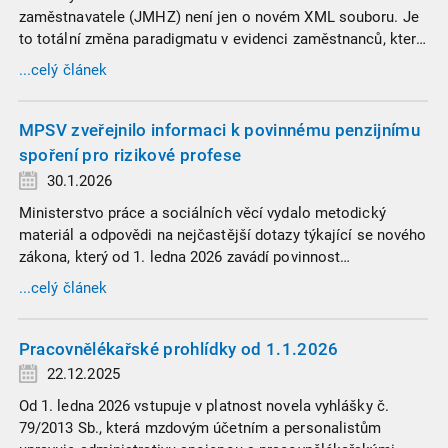
zaměstnavatele (JMHZ) není jen o novém XML souboru. Je
to totální změna paradigmatu v evidenci zaměstnanců, která
propojuje sociální správu, finanční úřady a úřady práce do
...celý článek
jednoho nekompromisního celku
MPSV zveřejnilo informaci k povinnému penzijnímu
spoření pro rizikové profese
30.1.2026
Ministerstvo práce a sociálních věcí vydalo metodický
materiál a odpovědi na nejčastější dotazy týkající se nového
zákona, který od 1. ledna 2026 zavádí povinnost
zaměstnavatelů přispívat na spoření na stáří zaměstnancům
...celý článek
v náročných profesích.
Pracovnělékařské prohlídky od 1.1.2026
22.12.2025
Od 1. ledna 2026 vstupuje v platnost novela vyhlášky č.
79/2013 Sb., která mzdovým účetním a personalistům