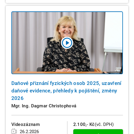
Daňové přiznání fyzických osob 2025, uzavření
daňové evidence, přehledy k pojištění, změny
2026
Mgr. Ing. Dagmar Christophová
Videozáznam
2.100,- Kč
(vč. DPH)
26.2.2026