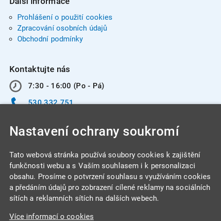
Další informace
Prohlášení o použití cookies
Zpracování osobních údajů
Obchodní podmínky
Kontaktujte nás
7:30 - 16:00 (Po - Pá)
530 332 751
info@integracentrum.cz
Nastavení ochrany soukromí
Odběr pozvánek
na email
Tato webová stránka používá soubory cookies k zajištění
funkčnosti webu a s Vaším souhlasem i k personalizaci
obsahu. Prosíme o potvrzení souhlasu s využíváním cookies
INTEGRA CENTRUM s.r.o.
a předáním údajů pro zobrazení cílené reklamy na sociálních
Jabloňová 662/7
sítích a reklamních sítích na dalších webech.
621 00 Brno
Více informací o cookies