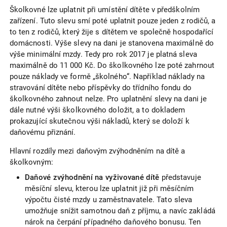
Školkovné lze uplatnit při umístění dítěte v předškolním
zařízení. Tuto slevu smí poté uplatnit pouze jeden z rodičů, a
to ten z rodičů, který žije s dítětem ve společně hospodařící
domácnosti. Výše slevy na dani je stanovena maximálně do
výše minimální mzdy. Tedy pro rok 2017 je platná sleva
maximálně do 11 000 Kč. Do školkovného lze poté zahrnout
pouze náklady ve formě „školného“. Například náklady na
stravování dítěte nebo příspěvky do třídního fondu do
školkovného zahnout nelze. Pro uplatnění slevy na dani je
dále nutné výši školkovného doložit, a to dokladem
prokazující skutečnou výši nákladů, který se doloží k
daňovému přiznání.
Hlavní rozdíly mezi daňovým zvýhodněním na dítě a
školkovným:
Daňové zvýhodnění na vyživované dítě
představuje
měsíční slevu, kterou lze uplatnit již při měsíčním
výpočtu čisté mzdy u zaměstnavatele. Tato sleva
umožňuje snížit samotnou daň z příjmu, a navíc zakládá
nárok na čerpání případného daňového bonusu. Ten